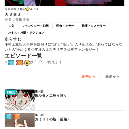
毎週金曜日更新
4,704
カミヨミ
著者：柴田亜美
少女
ファンタジー・幻想
怪奇・ホラー
推理・ミステリー
バトル・格闘・アクション
あらすじ
小村全滅殺人事件を皮切りに“謎”と“怪し”が入り乱れる。“あってはならな
いもの”をめぐる少年達のミステリアス伝奇ファンタジー！！
エピソード一覧
※
,
はアプリで使えます
最初から
最新から
第一話
散ルタメニ狂イ咲ケ
第二話
カミヨミの姫（前編）