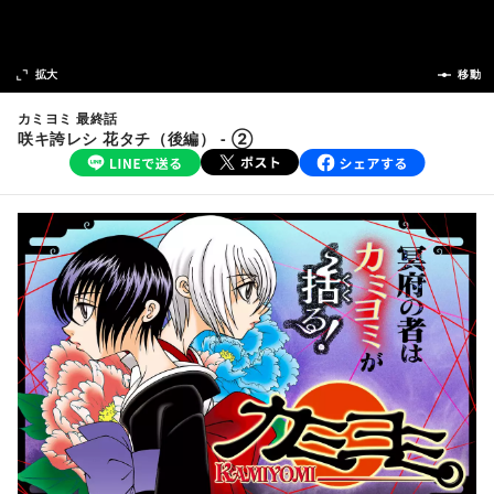
次の話
拡大
前の話
移動
カミヨミ 最終話
咲キ誇レシ 花タチ（後編） - ②