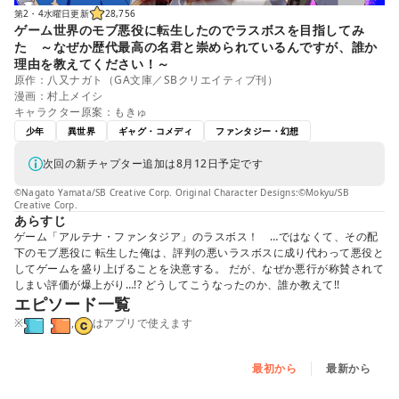
第2・4水曜日更新
28,756
ゲーム世界のモブ悪役に転生したのでラスボスを目指してみ
た ～なぜか歴代最高の名君と崇められているんですが、誰か
理由を教えてください！～
原作：八又ナガト（GA文庫／SBクリエイティブ刊）
漫画：村上メイシ
キャラクター原案：もきゅ
少年
異世界
ギャグ・コメディ
ファンタジー・幻想
次回の新チャプター追加は8月12日予定です
©Nagato Yamata/SB Creative Corp. Original Character Designs:©Mokyu/SB
Creative Corp.
あらすじ
ゲーム「アルテナ・ファンタジア」のラスボス！ …ではなくて、その配
下のモブ悪役に 転生した俺は、評判の悪いラスボスに成り代わって悪役と
してゲームを盛り上げることを決意する。 だが、なぜか悪行が称賛されて
しまい評価が爆上がり…!? どうしてこうなったのか、誰か教えて!!
エピソード一覧
※
,
はアプリで使えます
最初から
最新から