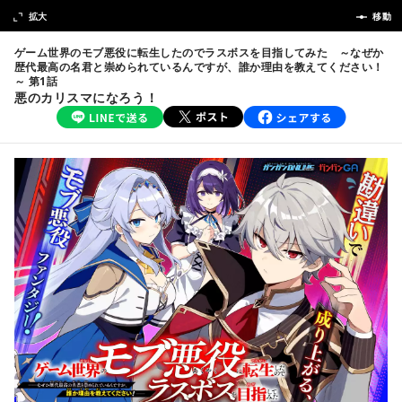
次の話
拡大
前の話
移動
ゲーム世界のモブ悪役に転生したのでラスボスを目指してみた ～なぜか
歴代最高の名君と崇められているんですが、誰か理由を教えてください！
～ 第1話
悪のカリスマになろう！