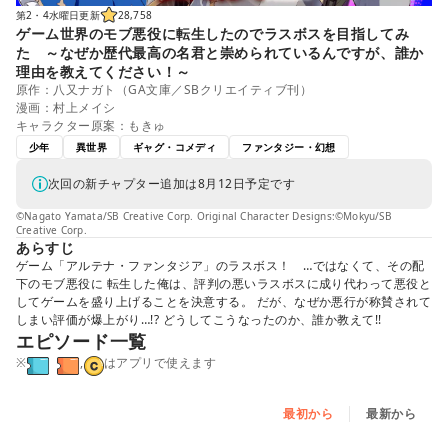
第2・4水曜日更新
28,758
ゲーム世界のモブ悪役に転生したのでラスボスを目指してみ
た ～なぜか歴代最高の名君と崇められているんですが、誰か
理由を教えてください！～
原作：八又ナガト（GA文庫／SBクリエイティブ刊）
漫画：村上メイシ
キャラクター原案：もきゅ
少年
異世界
ギャグ・コメディ
ファンタジー・幻想
次回の新チャプター追加は8月12日予定です
©Nagato Yamata/SB Creative Corp. Original Character Designs:©Mokyu/SB
Creative Corp.
あらすじ
ゲーム「アルテナ・ファンタジア」のラスボス！ …ではなくて、その配
下のモブ悪役に 転生した俺は、評判の悪いラスボスに成り代わって悪役と
してゲームを盛り上げることを決意する。 だが、なぜか悪行が称賛されて
しまい評価が爆上がり…!? どうしてこうなったのか、誰か教えて!!
エピソード一覧
※
,
はアプリで使えます
最初から
最新から