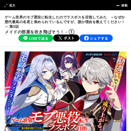
次の話
拡大
前の話
移動
ゲーム世界のモブ悪役に転生したのでラスボスを目指してみた ～なぜか
歴代最高の名君と崇められているんですが、誰か理由を教えてください！
～ 第3話
メイドの部屋を吹き飛ばそう！ - ①