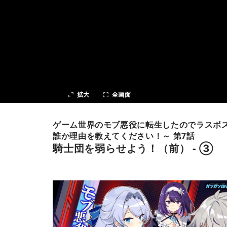
次の話
拡大
全画面
ゲーム世界のモブ悪役に転生したのでラスボ
誰か理由を教えてください！～ 第7話
騎士団を弱らせよう！（前） - ③