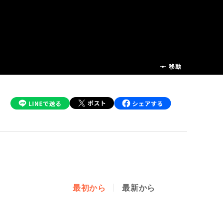
前の話
移動
最初から
最新から