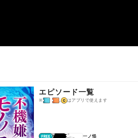
エピソード一覧
※
,
はアプリで使えます
一ノ怪