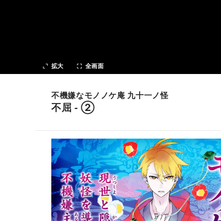
次の話
拡大
全画面
不機嫌なモノノケ庵 九十一ノ怪
不屈 - ②