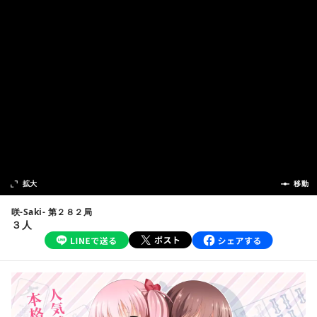
次の話
拡大
前の話
移動
咲-Saki- 第２８２局
３人