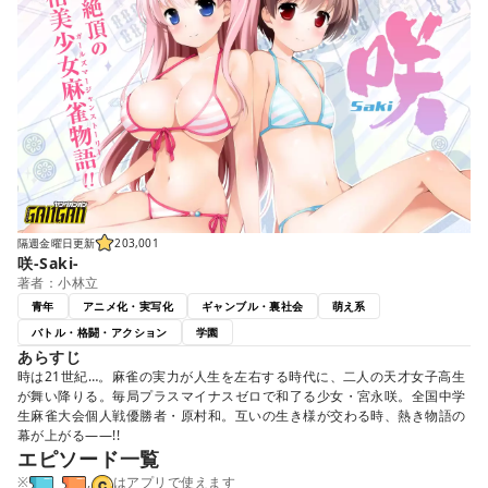
隔週金曜日更新
203,001
咲-Saki-
著者：小林立
青年
アニメ化・実写化
ギャンブル・裏社会
萌え系
バトル・格闘・アクション
学園
あらすじ
時は21世紀…。麻雀の実力が人生を左右する時代に、二人の天才女子高生
が舞い降りる。毎局プラスマイナスゼロで和了る少女・宮永咲。全国中学
生麻雀大会個人戦優勝者・原村和。互いの生き様が交わる時、熱き物語の
幕が上がる――!!
エピソード一覧
※
,
はアプリで使えます