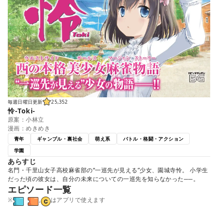
毎週日曜日更新
25,352
怜-Toki-
原案：小林立
漫画：めきめき
青年
ギャンブル・裏社会
萌え系
バトル・格闘・アクション
学園
あらすじ
名門・千里山女子高校麻雀部の“一巡先が見える”少女、園城寺怜。 小学生
だった頃の彼女は、自分の未来についての一巡先を知らなかった──。
エピソード一覧
※
,
はアプリで使えます