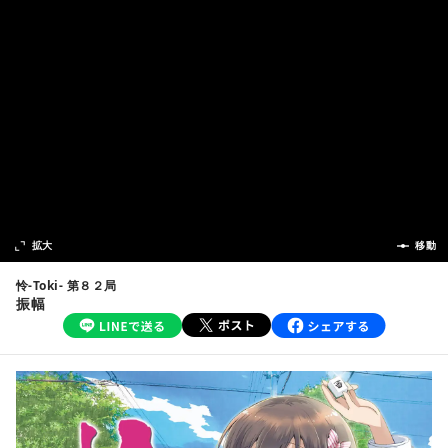
次の話
拡大
前の話
移動
怜-Toki- 第８２局
振幅