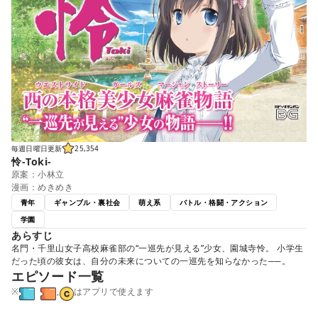
毎週日曜日更新
25,354
怜-Toki-
原案：小林立
漫画：めきめき
青年
ギャンブル・裏社会
萌え系
バトル・格闘・アクション
学園
あらすじ
名門・千里山女子高校麻雀部の“一巡先が見える”少女、園城寺怜。 小学生
だった頃の彼女は、自分の未来についての一巡先を知らなかった──。
エピソード一覧
※
,
はアプリで使えます