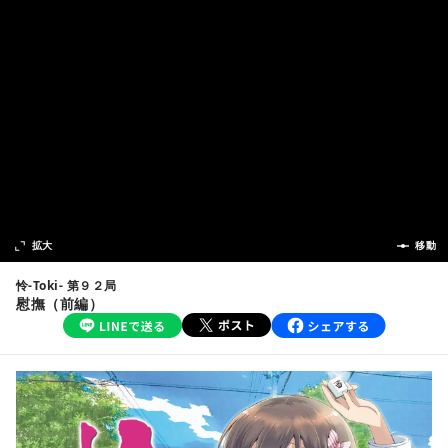
次の話
拡大
前の話
移動
怜-Toki- 第９２局
慰撫（前編）