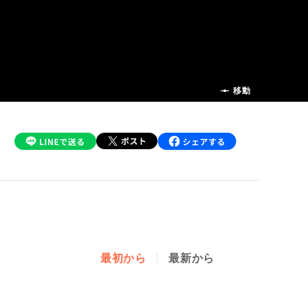
前の話
移動
最初から
最新から