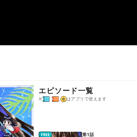
エピソード一覧
※
,
はアプリで使えます
第1話