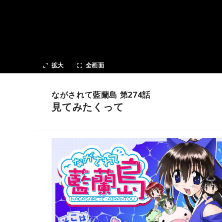
次の話
拡大
全画面
ながされて藍蘭島 第274話
見てみたくって