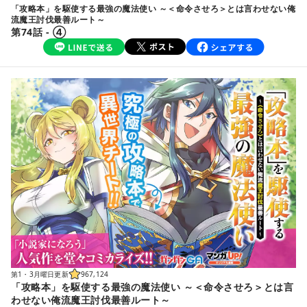
「攻略本」を駆使する最強の魔法使い ～＜命令させろ＞とは言わせない俺
流魔王討伐最善ルート～
第74話 - ④
第1・3月曜日更新
967,124
「攻略本」を駆使する最強の魔法使い ～＜命令させろ＞とは言
わせない俺流魔王討伐最善ルート～