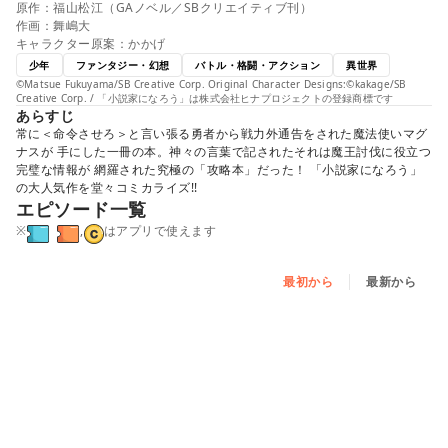
原作：福山松江（GAノベル／SBクリエイティブ刊）
作画：舞嶋大
キャラクター原案：かかげ
少年
ファンタジー・幻想
バトル・格闘・アクション
異世界
©Matsue Fukuyama/SB Creative Corp. Original Character Designs:©kakage/SB
Creative Corp. / 「小説家になろう」は株式会社ヒナプロジェクトの登録商標です
あらすじ
常に＜命令させろ＞と言い張る勇者から戦力外通告をされた魔法使いマグ
ナスが 手にした一冊の本。神々の言葉で記されたそれは魔王討伐に役立つ
完璧な情報が 網羅された究極の「攻略本」だった！ 「小説家になろう」
の大人気作を堂々コミカライズ!!
エピソード一覧
※
,
はアプリで使えます
最初から
最新から
第1話（前編）
第1話（中編）