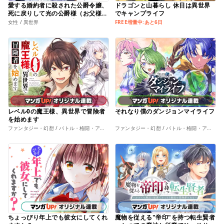
愛する婚約者に殺された公爵令嬢、
ドラゴンと山暮らし 休日は異世界
死に戻りして光の公爵様（お父様）
でキャンプライフ
の溺愛に気づく 〜今度こそ、生き
女性 / 異世界
FREE増量中:あと6日
て幸せになります！〜
レベル0の魔王様、異世界で冒険者
それなり僕のダンジョンマイライフ
を始めます
ファンタジー・幻想 / バトル・格闘・アクション
ファンタジー・幻想 / バトル・格闘・アクション
ちょっぴり年上でも彼女にしてくれ
魔物を従える"帝印"を持つ転生賢者