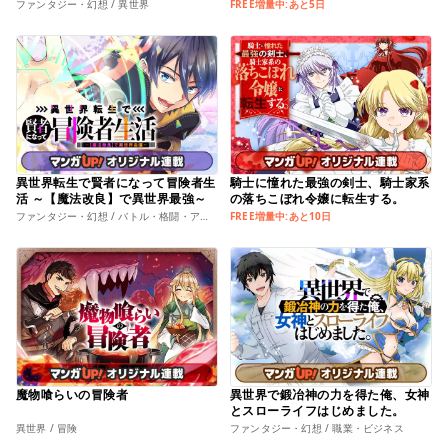
とパーティーを組んで才能に開花し
国の魔術師様の元で幸せになりまし
ファンタジー・幻想 / 異世界
FREE増量中:あと5日
無双する
た！
異世界転生で賢者になって冒険者生
騎士に憧れた最強の剣士、騎士家系
活 ～【魔法改良】で異世界最強～
の落ちこぼれ令嬢に転生する。
ファンタジー・幻想 / バトル・格闘・アクション
FREE増量中:あと10日
魔物喰らいの冒険者
異世界で鍛冶神の力を得た俺、女神
とスローライフはじめました。
異世界 / 冒険
ファンタジー・幻想 / 職業・ビジネス