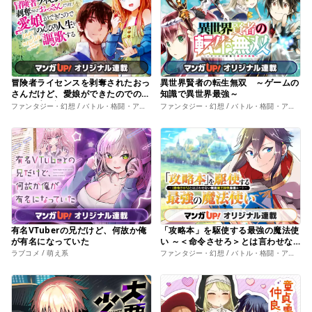
冒険者ライセンスを剥奪されたおっ
異世界賢者の転生無双 ～ゲームの
さんだけど、愛娘ができたのでのん
知識で異世界最強～
びり人生を謳歌する
ファンタジー・幻想 / バトル・格闘・アクション
ファンタジー・幻想 / バトル・格闘・アクション
有名VTuberの兄だけど、何故か俺
「攻略本」を駆使する最強の魔法使
が有名になっていた
い ～＜命令させろ＞とは言わせな
い俺流魔王討伐最善ルート～
ラブコメ / 萌え系
ファンタジー・幻想 / バトル・格闘・アクション