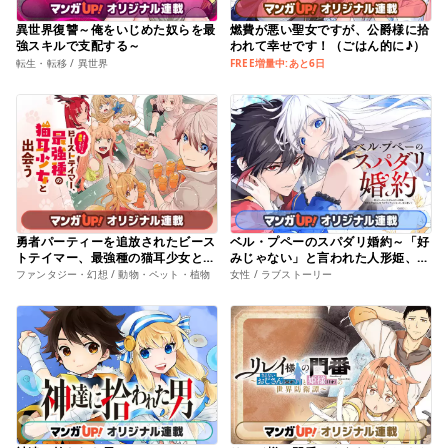
異世界復讐～俺をいじめた奴らを最
燃費が悪い聖女ですが、公爵様に拾
強スキルで支配する～
われて幸せです！（ごはん的に♪）
転生・転移 / 異世界
FREE増量中:あと6日
勇者パーティーを追放されたビース
ベル・プペーのスパダリ婚約～「好
トテイマー、最強種の猫耳少女と出
みじゃない」と言われた人形姫、我
会う
慢をやめたら皇子がデレデレになっ
ファンタジー・幻想 / 動物・ペット・植物
女性 / ラブストーリー
た。実に愛い！～