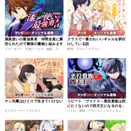
漆黒使いの最強勇者 仲間全員に裏
クラスで一番かわいいギャルを餌付
切られたので最強の魔物と組みます
けしている話
ファンタジー・幻想 / バトル・格闘・アクション
料理・グルメ / ラブコメ
ヤン先輩はひとりで生きていけない
リピート・ヴァイス～悪役貴族は死
にたくないので四天王になるのをや
めました～
ラブストーリー / ラブコメ
バトル・格闘・アクション / ファンタジー・幻想