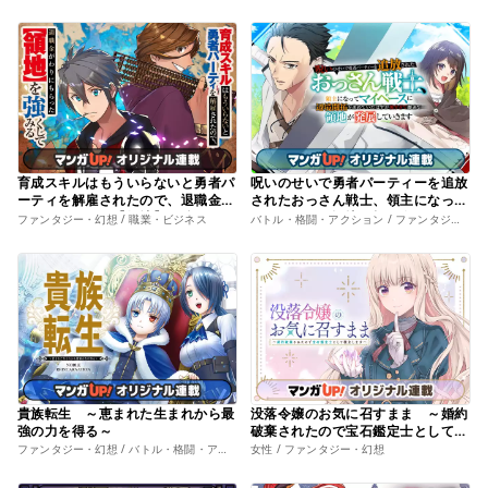
育成スキルはもういらないと勇者パ
呪いのせいで勇者パーティーを追放
ーティを解雇されたので、退職金が
されたおっさん戦士、領主になって
わりにもらった【領地】を強くして
マイペースに辺境開拓を進めていた
ファンタジー・幻想 / 職業・ビジネス
バトル・格闘・アクション / ファンタジー・幻想
みる
はずが強すぎて爆速で領地が発展し
ていきます
貴族転生 ～恵まれた生まれから最
没落令嬢のお気に召すまま ～婚約
強の力を得る～
破棄されたので宝石鑑定士として独
立します～
ファンタジー・幻想 / バトル・格闘・アクション
女性 / ファンタジー・幻想