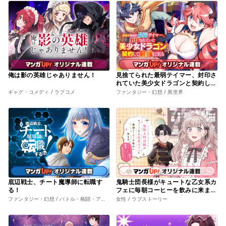
俺は影の英雄じゃありません！
見捨てられた最弱テイマー、封印さ
れていた美少女ドラゴンと契約して
最強に至る
ギャグ・コメディ / ラブコメ
ファンタジー・幻想 / 異世界
底辺戦士、チート魔導師に転職す
鬼騎士団長様がキュートな乙女系カ
る！
フェに毎朝コーヒーを飲みに来ま
す。……平凡な私を溺愛しているか
ファンタジー・幻想 / バトル・格闘・アクション
女性 / ラブストーリー
らって、本気ですか？