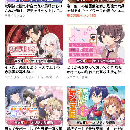
幼馴染に陰で都合の良い男呼ばわり
唯一無二の精霊鍛冶師が最強の武具
された俺は、好意をリセットして普
を創るまで～ドワーフの鍛冶とエル
通に青春を送りたい
フの魔法を極めた最強ハーフエルフ
学園 / ラブコメ
FREE増量中:あと11日
は、無自覚なまま無双する～
そうだ、売国しよう ～天才王子の
どうか俺を放っておいてくれ なぜ
赤字国家再生術～
かぼっちの終わった高校生活を彼女
が変えようとしてくる
ファンタジー・幻想 / バトル・格闘・アクション
ラブコメ / 学園
裏方でサポートしてた芸能一家を追
栽培チートで最強菜園～え、ただの