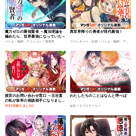
魔力ゼロの最強賢者 ～魔法理論を
異世界帰りの勇者が現代最強！
極めたら、世界最強になっていた～
バトル・格闘・アクション / 異世界
ファンタジー・幻想 / バトル・格闘・アクション
後宮のお問い合わせ窓口 ～元社畜
わたしたちのことはなんと呼べば
の私が皇帝の相談相手になりまし
た!?～
FREE増量中:あと3日
女性 / ラブストーリー