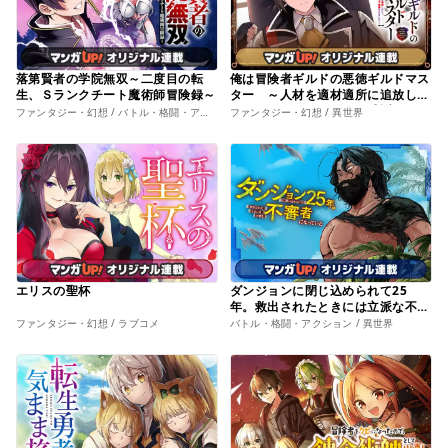
落第賢者の学院無双～二度目の転
俺は冒険者ギルドの悪徳ギルドマス
生、Ｓランクチート魔術師冒険録～
ター ～人材を適材適所に追放した
ら、なぜかめちゃくちゃ感謝されま
ファンタジー・幻想 / バトル・格闘・アクション
ファンタジー・幻想 / 異世界
した～
エリスの聖杯
ダンジョンに閉じ込められて25
年。救出されたときには立派な不審
者になっていた
ファンタジー・幻想 / ラブコメ
バトル・格闘・アクション / 異世界