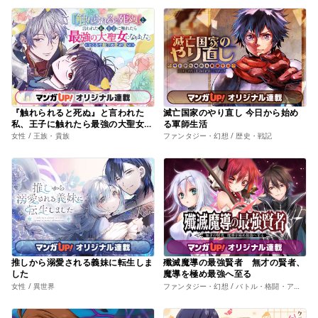
『触れられると死ぬ』と言われた
滅亡国家のやり直し 今日から始め
私、王子に触れたら最強の大聖女に
る軍師生活
なりました。ところで殿下の愛が重
女性 / 王族・貴族
ファンタジー・幻想 / 歴史・戦記
い
推しから溺愛される義妹に転生しま
殲滅魔導の最強賢者 無才の賢者、
した
魔導を極め最強へ至る
女性 / 異世界
ファンタジー・幻想 / バトル・格闘・アクション