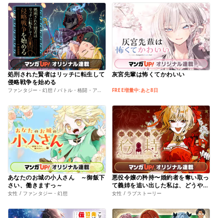
処刑された賢者はリッチに転生して
灰宮先輩は怖くてかわいい
侵略戦争を始める
ファンタジー・幻想 / バトル・格闘・アクション
FREE増量中:あと8日
あなたのお城の小人さん ～御飯下
悪役令嬢の矜持〜婚約者を奪い取っ
さい、働きますっ～
て義姉を追い出した私は、どうやら
今から破滅するようです。〜
女性 / ファンタジー・幻想
女性 / ラブストーリー