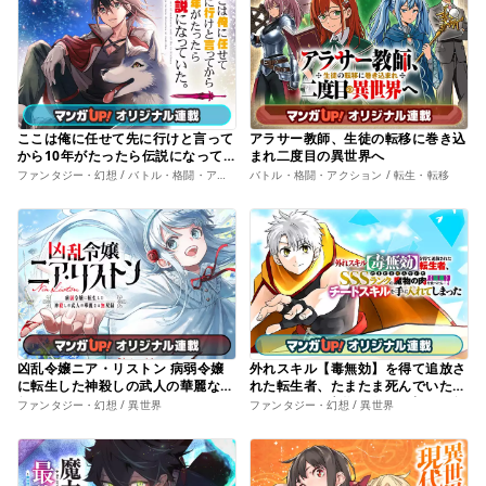
ここは俺に任せて先に行けと言って
アラサー教師、生徒の転移に巻き込
から10年がたったら伝説になって
まれ二度目の異世界へ
いた。
ファンタジー・幻想 / バトル・格闘・アクション
バトル・格闘・アクション / 転生・転移
凶乱令嬢ニア・リストン 病弱令嬢
外れスキル【毒無効】を得て追放さ
に転生した神殺しの武人の華麗なる
れた転生者、たまたま死んでいた
無双録
SSSランクの魔物の肉（猛毒）を食
ファンタジー・幻想 / 異世界
ファンタジー・幻想 / 異世界
べたらチートスキルを手に入れてし
まった