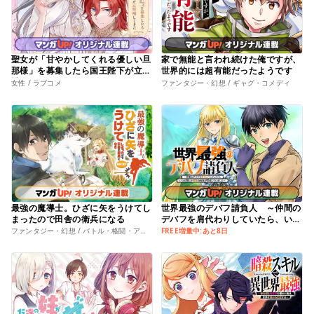
聖女が「甘やかしてくれる優しい旦
家で無能と言われ続けた俺ですが、
那様」を募集したら国王陛下が立候
世界的には超有能だったようです
補してきた
女性 / ラブコメ
ファンタジー・幻想 / ギャグ・コメディ
最強の魔導士。ひざに矢をうけてし
世界最強のデバフ請負人 ～仲間の
まったので田舎の衛兵になる
デバフを肩代わりしていたら、いつ
の間にか無敵の肉体が完成していま
ファンタジー・幻想 / バトル・格闘・アクション
FREE増量中:あと8日
した～