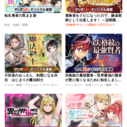
転生勇者の気まま旅
冒険者をクビになったので、錬金術
師として出直します！ ～辺境開
拓？よし、俺に任せとけ！
転生・転移 / 冒険
1巻無料/チケット開放中 8月31日まで
片田舎のおっさん、剣聖になる外
失格紋の最強賢者～世界最強の賢者
伝 はじまりの魔法剣士
が更に強くなるために転生しました
～
バトル・格闘・アクション / ファンタジー・幻想
ファンタジー・幻想 / バトル・格闘・アクション