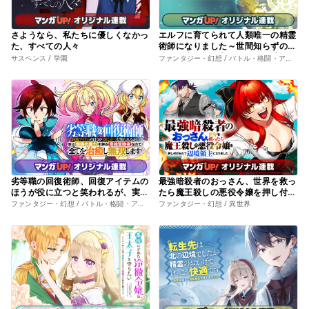
さようなら、私たちに優しくなかっ
エルフに育てられて人類唯一の精霊
た、すべての人々
術師になりました～世間知らずの最
強冒険者、無自覚なまま人間社会で
サスペンス / 学園
ファンタジー・幻想 / バトル・格闘・アクション
無双する～
劣等職の回復術師、回復アイテムの
最強暗殺者のおっさん、世界を救っ
ほうが役に立つと笑われるが、実は
たら魔王殺しの悪役令嬢を押し付け
無限の魔力を誇る最強冒険者なので
られて辺境領主になりました
ファンタジー・幻想 / バトル・格闘・アクション
ファンタジー・幻想 / 異世界
全てを治癒し無双します