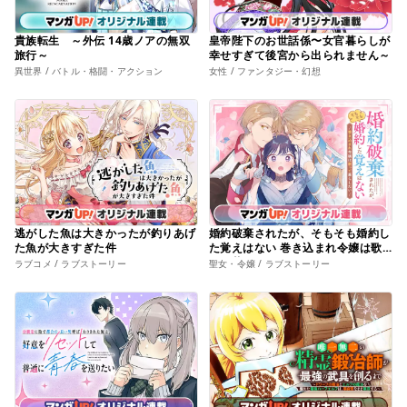
貴族転生 ～外伝 14歳ノアの無双
皇帝陛下のお世話係〜女官暮らしが
旅行～
幸せすぎて後宮から出られません～
異世界 / バトル・格闘・アクション
女性 / ファンタジー・幻想
逃がした魚は大きかったが釣りあげ
婚約破棄されたが、そもそも婚約し
た魚が大きすぎた件
た覚えはない 巻き込まれ令嬢は歌
って暮らしたい
ラブコメ / ラブストーリー
聖女・令嬢 / ラブストーリー