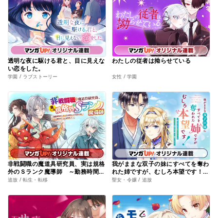
透明な夜に駆ける君と、目に見えな
わたしの従者は拗らせている
い恋をした。
学園 / ラブストーリー
女性 / 学園
非戦闘職の魔道具研究員、実は規格
我がままな双子の妹にすべてを奪わ
外のＳランク魔導師 ～勤務時間外
れた姉ですが、むしろ本望です！～
に無給で成果を上げてきたのに無能
第二の人生は愛するグルメともふも
追放 / 転生・転移
聖女・令嬢 / 追放
と言われて首になりました～
ふに囲まれて楽しく暮らします～