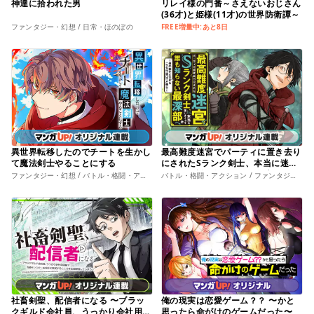
神達に拾われた男
リレイ様の門番～さえないおじさん
(36才)と姫様(11才)の世界防衛譚～
ファンタジー・幻想 / 日常・ほのぼの
FREE増量中:あと8日
異世界転移したのでチートを生かし
最高難度迷宮でパーティに置き去り
て魔法剣士やることにする
にされたSランク剣士、本当に迷い
まくって誰も知らない最深部へ ～
ファンタジー・幻想 / バトル・格闘・アクション
バトル・格闘・アクション / ファンタジー・幻想
俺の勘だとたぶんこっちが出口だと
思う～
社畜剣聖、配信者になる 〜ブラッ
俺の現実は恋愛ゲーム？？ 〜かと
クギルド会社員、うっかり会社用回
思ったら命がけのゲームだった〜