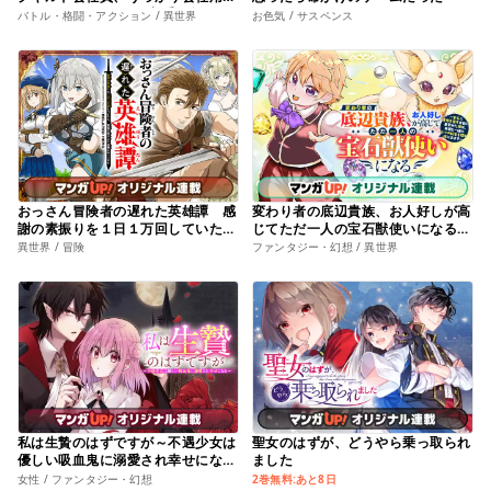
線でS級モンスターを相手に無双す
バトル・格闘・アクション / 異世界
お色気 / サスペンス
るところを全国配信してしまう〜
おっさん冒険者の遅れた英雄譚 感
変わり者の底辺貴族、お人好しが高
謝の素振りを１日１万回していた
じてただ一人の宝石獣使いになる～
ら､剣聖が弟子入り志願にやってき
宝石に意思を宿す才能に目覚めた僕
異世界 / 冒険
ファンタジー・幻想 / 異世界
た
は、友達と一緒に七つの秘宝を探す
旅に出ます～
私は生贄のはずですが～不遇少女は
聖女のはずが、どうやら乗っ取られ
優しい吸血鬼に溺愛され幸せになる
ました
～
女性 / ファンタジー・幻想
2巻無料:あと8日