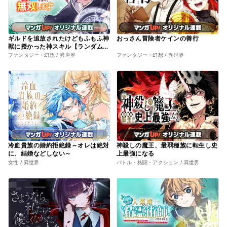
ギルドを追放されたけどもふもふ神
おっさん冒険者ケインの善行
獣に授かった神スキル【ランダム錬
金】で最強のギルドを作って無双し
ファンタジー・幻想 / 異世界
ファンタジー・幻想 / 異世界
ます
冷血貴族の婚約拒絶録～オレは絶対
神殺しの魔王、最弱種族に転生し史
に、結婚などしない～
上最強になる
女性 / 異世界
バトル・格闘・アクション / 異世界