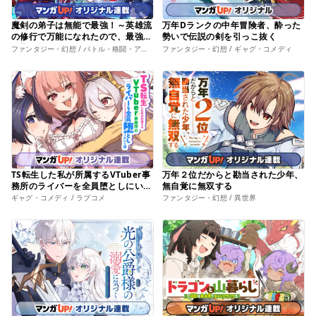
魔剣の弟子は無能で最強！～英雄流
万年Dランクの中年冒険者、酔った
の修行で万能になれたので、最強を
勢いで伝説の剣を引っこ抜く
目指します～
ファンタジー・幻想 / バトル・格闘・アクション
ファンタジー・幻想 / ギャグ・コメディ
TS転生した私が所属するVTuber事
万年２位だからと勘当された少年、
務所のライバーを全員堕としにいく
無自覚に無双する
話
ギャグ・コメディ / ラブコメ
ファンタジー・幻想 / 異世界