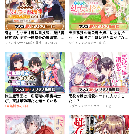
引きこもり天才魔法書技師、魔法書
天涯孤独の元公爵令嬢、幼女を拾
経営始めます〜規格外の魔法書、実
う ～最強に可愛い娘と幸せになり
は魔法を超えて最強です〜
ます！～
ファンタジー・幻想 / 日常・ほのぼの
女性 / ファンタジー・幻想
転生魔導王は、底辺職の黒魔術士
悪役令嬢は溺愛ルートに入りまし
が、実は最強職だと知っている
た！？
1巻無料:あと5日
ラブコメ / ファンタジー・幻想