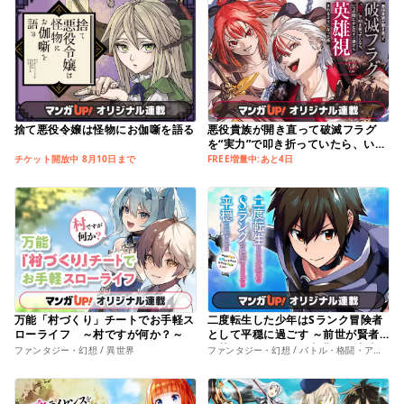
捨て悪役令嬢は怪物にお伽噺を語る
悪役貴族が開き直って破滅フラグ
を“実力”で叩き折っていたら、いつ
の間にかヒロイン達から英雄視され
チケット開放中 8月10日まで
FREE増量中:あと4日
るようになった件
万能「村づくり」チートでお手軽ス
二度転生した少年はSランク冒険者
ローライフ ～村ですが何か？～
として平穏に過ごす ～前世が賢者
で英雄だったボクは来世では地味に
ファンタジー・幻想 / 異世界
ファンタジー・幻想 / バトル・格闘・アクション
生きる～