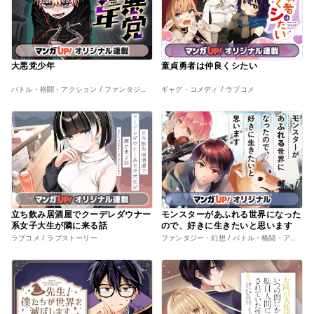
大悪党少年
童貞勇者は仲良くシたい
バトル・格闘・アクション / ファンタジー・幻想
ギャグ・コメディ / ラブコメ
立ち飲み居酒屋でクーデレダウナー
モンスターがあふれる世界になった
系女子大生が隣に来る話
ので、好きに生きたいと思います
ラブコメ / ラブストーリー
ファンタジー・幻想 / バトル・格闘・アクション