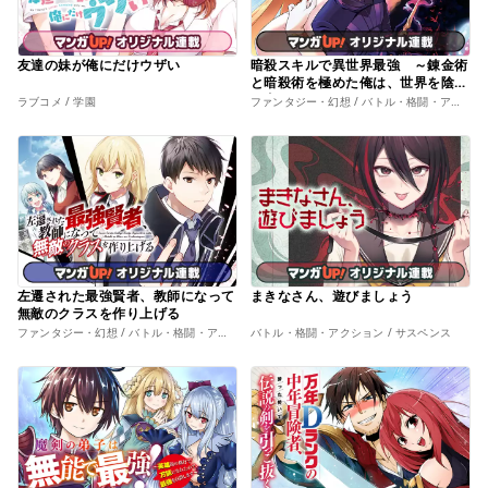
友達の妹が俺にだけウザい
暗殺スキルで異世界最強 ～錬金術
と暗殺術を極めた俺は、世界を陰か
ら支配する～
ラブコメ / 学園
ファンタジー・幻想 / バトル・格闘・アクション
左遷された最強賢者、教師になって
まきなさん、遊びましょう
無敵のクラスを作り上げる
ファンタジー・幻想 / バトル・格闘・アクション
バトル・格闘・アクション / サスペンス