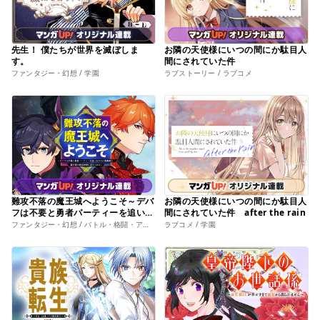
先生！ 僕たちが世界を滅ぼしま
お隣の天使様にいつの間にか駄目人
す。
間にされていた件
ファンタジー・幻想 / 学園
ラブストーリー / ラブコメ
難攻不落の魔王城へようこそ～デバ
お隣の天使様にいつの間にか駄目人
フは不要と勇者パーティーを追い出
間にされていた件 after the rain
された黒魔導士、魔王軍の最高幹部
ファンタジー・幻想 / バトル・格闘・アクション
ラブコメ / 学園
に迎えられる～