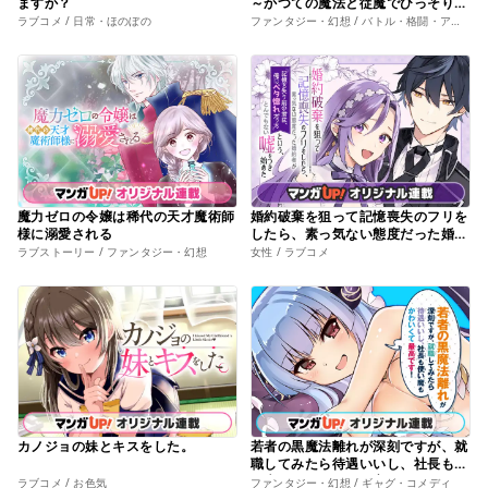
ますか？
～かつての魔法と従魔でひっそり最
強の冒険者になる～
ラブコメ / 日常・ほのぼの
ファンタジー・幻想 / バトル・格闘・アクション
魔力ゼロの令嬢は稀代の天才魔術師
婚約破棄を狙って記憶喪失のフリを
様に溺愛される
したら、素っ気ない態度だった婚約
者が「記憶を失う前の君は、俺にベ
ラブストーリー / ファンタジー・幻想
女性 / ラブコメ
タ惚れだった」という、とんでもな
い嘘をつき始めた
カノジョの妹とキスをした。
若者の黒魔法離れが深刻ですが、就
職してみたら待遇いいし、社長も使
い魔もかわいくて最高です！
ラブコメ / お色気
ファンタジー・幻想 / ギャグ・コメディ