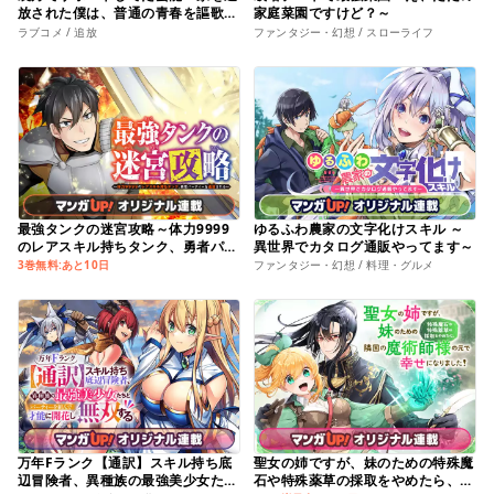
放された僕は、普通の青春を謳歌し
家庭菜園ですけど？～
たい。
ラブコメ / 追放
ファンタジー・幻想 / スローライフ
最強タンクの迷宮攻略～体力9999
ゆるふわ農家の文字化けスキル ～
のレアスキル持ちタンク、勇者パー
異世界でカタログ通販やってます～
ティーを追放される～
3巻無料:あと10日
ファンタジー・幻想 / 料理・グルメ
万年Fランク【通訳】スキル持ち底
聖女の姉ですが、妹のための特殊魔
辺冒険者、異種族の最強美少女たち
石や特殊薬草の採取をやめたら、隣