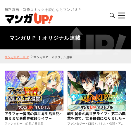
無料漫画・新作コミックを読むならマンガＵＰ！
マンガＵＰ！オリジナル連載
>
マンガＵＰ！TOP
マンガＵＰ！オリジナル連載
アラフォー賢者の異世界生活日記～
転生賢者の異世界ライフ～第二の職
気ままな異世界教師ライフ～
業を得て、世界最強になりました～
ファンタジー・幻想 / 異世界
ファンタジー・幻想 / バトル・格闘・アクション