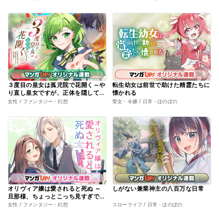
３度目の皇女は孤児院で花開く～や
転生幼女は前世で助けた精霊たちに
り直し皇女ですが、正体を隠してい
懐かれる
たのになぜか殿下に気に入られまし
女性 / ファンタジー・幻想
聖女・令嬢 / 日常・ほのぼの
た～
オリヴィア嬢は愛されると死ぬ ～
しがない兼業神主の八百万な日常
旦那様、ちょっとこっち見すぎです
わ～
女性 / ファンタジー・幻想
スローライフ / 日常・ほのぼの