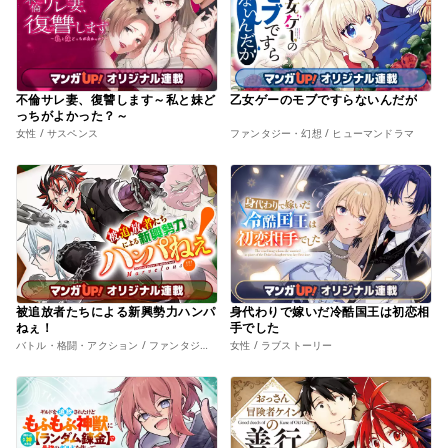
不倫サレ妻、復讐します～私と妹ど
乙女ゲーのモブですらないんだが
っちがよかった？～
女性 / サスペンス
ファンタジー・幻想 / ヒューマンドラマ
被追放者たちによる新興勢力ハンパ
身代わりで嫁いだ冷酷国王は初恋相
ねぇ！
手でした
バトル・格闘・アクション / ファンタジー・幻想
女性 / ラブストーリー