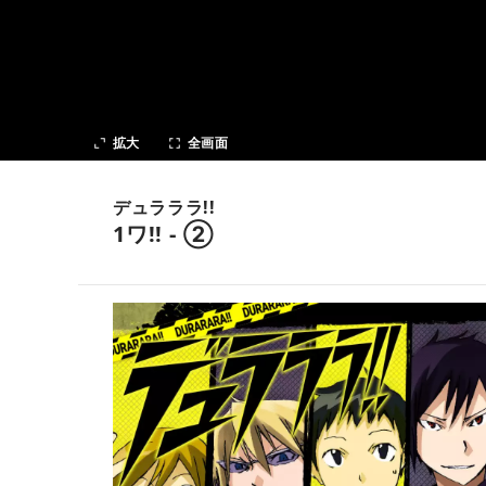
次の話
拡大
全画面
デュラララ!!
1ワ!! - ②