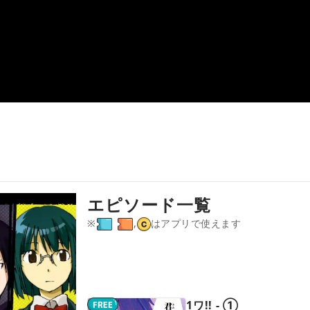
エピソード一覧
※
,
はアプリで使えます
1ワ!! - ①