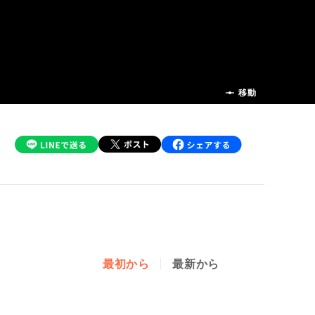
前の話
移動
最初から
最新から