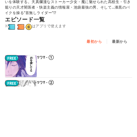
いを体験する。天真爛漫なストーカー少女・魔に魅せられた高校生・引き
籠りの天才闇医者・快楽主義の情報屋・池袋最強の男、そして…漆黒のバ
イクを操る“首無しライダー”!?
エピソード一覧
※
,
はアプリで使えます
最初から
最新から
1ワ!! - ①
1ワ!! - ②
1ワ!! - ③
2ワワ!! - ①