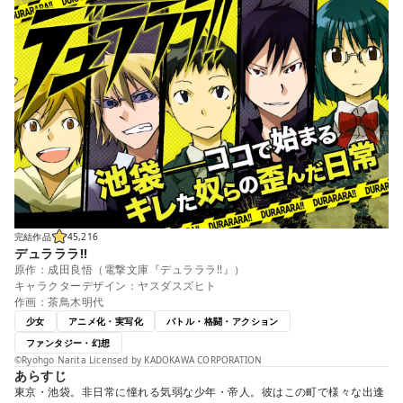
完結作品
45,216
デュラララ!!
原作：成田良悟（電撃文庫『デュラララ!!』）
キャラクターデザイン：ヤスダスズヒト
作画：茶鳥木明代
少女
アニメ化・実写化
バトル・格闘・アクション
ファンタジー・幻想
©Ryohgo Narita Licensed by KADOKAWA CORPORATION
あらすじ
東京・池袋。非日常に憧れる気弱な少年・帝人。彼はこの町で様々な出逢