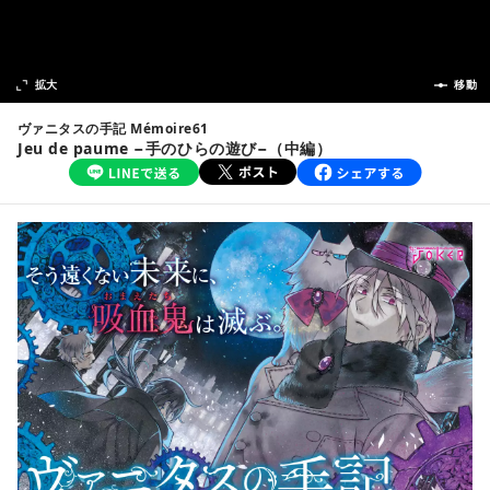
次の話
拡大
前の話
移動
ヴァニタスの手記 Mémoire61
Jeu de paume −手のひらの遊び−（中編）