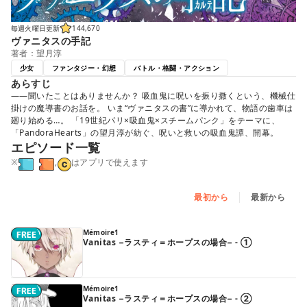
毎週火曜日更新
144,670
ヴァニタスの手記
著者：望月淳
少女
ファンタジー・幻想
バトル・格闘・アクション
あらすじ
――聞いたことはありませんか？ 吸血鬼に呪いを振り撒くという、機械仕
掛けの魔導書のお話を。 いま“ヴァニタスの書”に導かれて、物語の歯車は
廻り始める…。 「19世紀パリ×吸血鬼×スチームパンク」をテーマに、
「PandoraHearts」の望月淳が紡ぐ、呪いと救いの吸血鬼譚、開幕。
エピソード一覧
※
,
はアプリで使えます
最初から
最新から
Mémoire1
Vanitas −ラスティ＝ホープスの場合− - ①
Mémoire1
Vanitas −ラスティ＝ホープスの場合− - ②