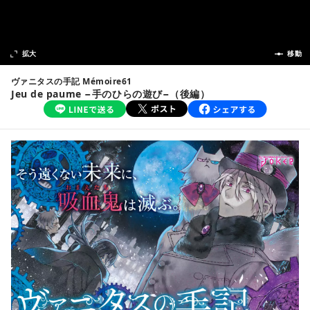
次の話
拡大
前の話
移動
ヴァニタスの手記 Mémoire61
Jeu de paume −手のひらの遊び−（後編）