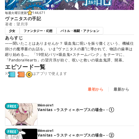
毎週火曜日更新
144,671
ヴァニタスの手記
著者：望月淳
少女
ファンタジー・幻想
バトル・格闘・アクション
あらすじ
――聞いたことはありませんか？ 吸血鬼に呪いを振り撒くという、機械仕
掛けの魔導書のお話を。 いま“ヴァニタスの書”に導かれて、物語の歯車は
廻り始める…。 「19世紀パリ×吸血鬼×スチームパンク」をテーマに、
「PandoraHearts」の望月淳が紡ぐ、呪いと救いの吸血鬼譚、開幕。
エピソード一覧
※
,
はアプリで使えます
最初から
最新から
Mémoire1
Vanitas −ラスティ＝ホープスの場合− - ①
Mémoire1
Vanitas −ラスティ＝ホープスの場合− - ②