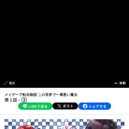
次の話
拡大
前の話
移動
メイデーア転生物語 この世界で一番悪い魔女
第１話 - ③