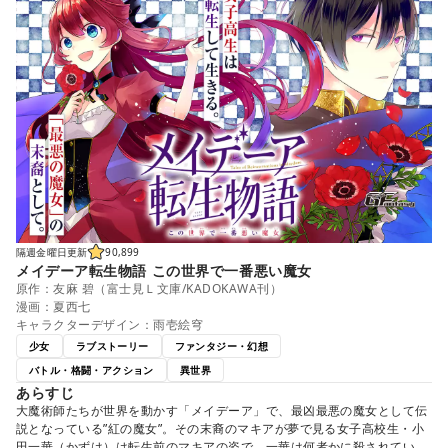
隔週金曜日更新
90,899
メイデーア転生物語 この世界で一番悪い魔女
原作：友麻 碧（富士見Ｌ文庫/KADOKAWA刊）
漫画：夏西七
キャラクターデザイン：雨壱絵穹
少女
ラブストーリー
ファンタジー・幻想
バトル・格闘・アクション
異世界
あらすじ
大魔術師たちが世界を動かす「メイデーア」で、最凶最悪の魔女として伝
説となっている”紅の魔女”。その末裔のマキアが夢で見る女子高校生・小
田一華（かずは）は転生前のマキアの姿で、一華は何者かに殺されてい