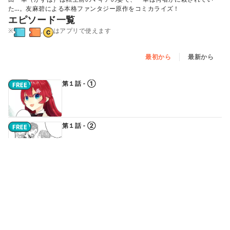
た…。友麻碧による本格ファンタジー原作をコミカライズ！
エピソード一覧
※
,
はアプリで使えます
最初から
最新から
第１話 - ①
第１話 - ②
第１話 - ③
第２話（前編）