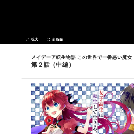
次の話
拡大
全画面
メイデーア転生物語 この世界で一番悪い魔女
第２話（中編）