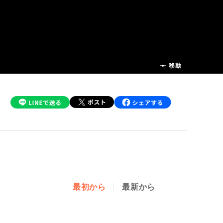
前の話
移動
最初から
最新から