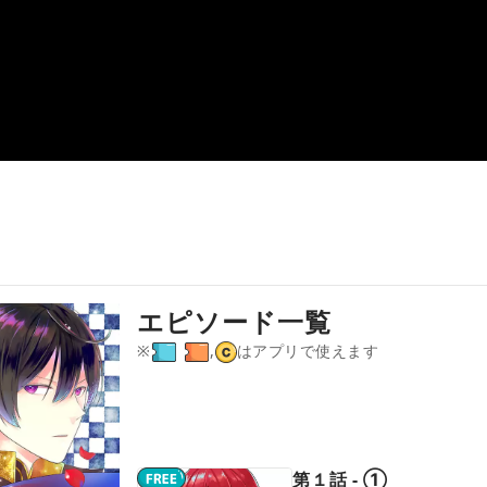
エピソード一覧
※
,
はアプリで使えます
第１話 - ①