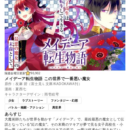
隔週金曜日更新
90,902
メイデーア転生物語 この世界で一番悪い魔女
原作：友麻 碧（富士見Ｌ文庫/KADOKAWA刊）
漫画：夏西七
キャラクターデザイン：雨壱絵穹
少女
ラブストーリー
ファンタジー・幻想
バトル・格闘・アクション
異世界
あらすじ
大魔術師たちが世界を動かす「メイデーア」で、最凶最悪の魔女として伝
説となっている”紅の魔女”。その末裔のマキアが夢で見る女子高校生・小
田一華（かずは）は転生前のマキアの姿で、一華は何者かに殺されてい