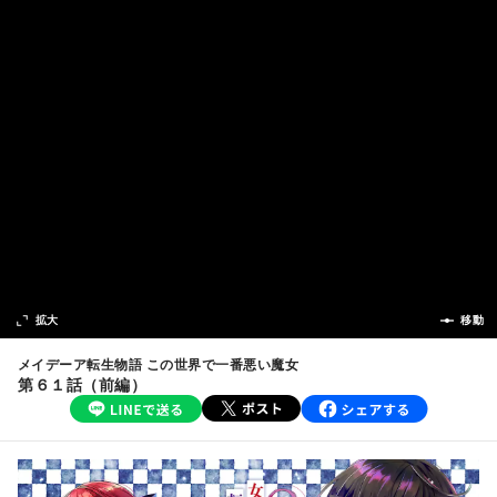
次の話
拡大
前の話
移動
メイデーア転生物語 この世界で一番悪い魔女
第６１話（前編）