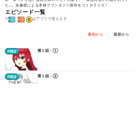
た…。友麻碧による本格ファンタジー原作をコミカライズ！
エピソード一覧
※
,
はアプリで使えます
最初から
最新から
第１話 - ①
第１話 - ②
第１話 - ③
第２話（前編）