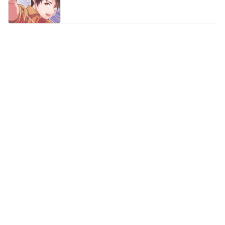
第1話 - ②
第1話 - ③
第1話 - ④
第2話 - ①
続きはアプリで読めます
もっと見る▼