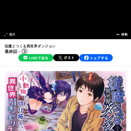
次の話
拡大
前の話
移動
従魔とつくる異世界ダンジョン
最終話 - ③