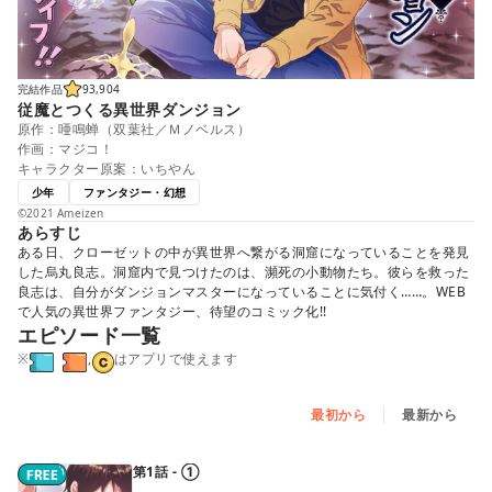
完結作品
93,904
従魔とつくる異世界ダンジョン
原作：唖鳴蝉（双葉社／Ｍノベルス）
作画：マジコ！
キャラクター原案：いちやん
少年
ファンタジー・幻想
©2021 Ameizen
あらすじ
ある日、クローゼットの中が異世界へ繋がる洞窟になっていることを発見
した烏丸良志。洞窟内で見つけたのは、瀕死の小動物たち。彼らを救った
良志は、自分がダンジョンマスターになっていることに気付く……。WEB
で人気の異世界ファンタジー、待望のコミック化!!
エピソード一覧
※
,
はアプリで使えます
最初から
最新から
第1話 - ①