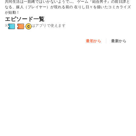
共同生活は一筋縄ではいかないようで…。 ゲーム『結合男子』の前日譚と
なる、媒人（プレイヤー）が現れる前の 在りし日々を描いたコミカライズ
が始動！
エピソード一覧
※
,
はアプリで使えます
最初から
最新から
第壱話
第弐話 - ①
続きはアプリで読めます
第弐話 - ②
続きはアプリで読めます
第弐話 - ③