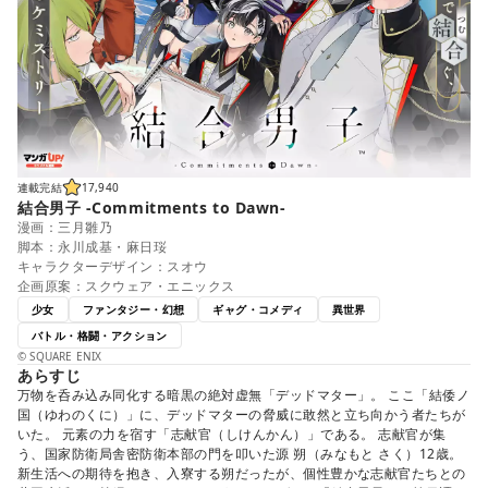
連載完結
17,940
結合男子 -Commitments to Dawn-
漫画：三月雛乃
脚本：永川成基・麻日珱
キャラクターデザイン：スオウ
企画原案：スクウェア・エニックス
少女
ファンタジー・幻想
ギャグ・コメディ
異世界
バトル・格闘・アクション
© SQUARE ENIX
あらすじ
万物を呑み込み同化する暗黒の絶対虚無「デッドマター」。 ここ「結倭ノ
国（ゆわのくに）」に、デッドマターの脅威に敢然と立ち向かう者たちが
いた。 元素の力を宿す「志献官（しけんかん）」である。 志献官が集
う、国家防衛局舎密防衛本部の門を叩いた源 朔（みなもと さく）12歳。
新生活への期待を抱き、入寮する朔だったが、個性豊かな志献官たちとの