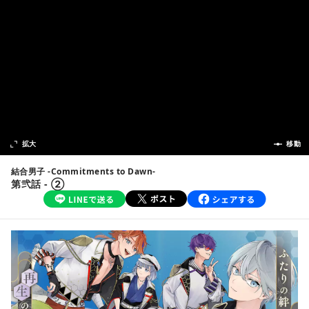
次の話
拡大
前の話
移動
結合男子 -Commitments to Dawn-
第弐話 - ②