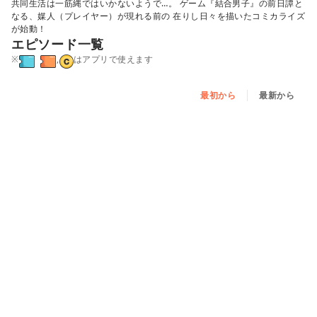
共同生活は一筋縄ではいかないようで…。 ゲーム『結合男子』の前日譚と
なる、媒人（プレイヤー）が現れる前の 在りし日々を描いたコミカライズ
が始動！
エピソード一覧
※
,
はアプリで使えます
最初から
最新から
第壱話
第弐話 - ①
続きはアプリで読めます
第弐話 - ②
続きはアプリで読めます
第弐話 - ③