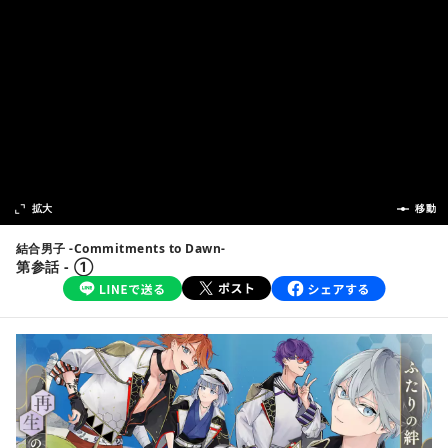
次の話
拡大
前の話
移動
結合男子 -Commitments to Dawn-
第参話 - ①