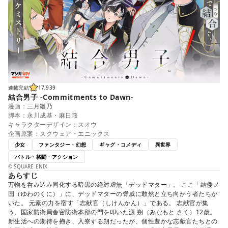
連載完結
17,939
結合男子 -Commitments to Dawn-
漫画：三月雛乃
脚本：永川成基・麻日珱
キャラクターデザイン：スオウ
企画原案：スクウェア・エニックス
少女
ファンタジー・幻想
ギャグ・コメディ
異世界
バトル・格闘・アクション
© SQUARE ENIX
あらすじ
万物を呑み込み同化する暗黒の絶対虚無「デッドマター」。 ここ「結倭ノ
国（ゆわのくに）」に、デッドマターの脅威に敢然と立ち向かう者たちが
いた。 元素の力を宿す「志献官（しけんかん）」である。 志献官が集
う、国家防衛局舎密防衛本部の門を叩いた源 朔（みなもと さく）12歳。
新生活への期待を抱き、入寮する朔だったが、個性豊かな志献官たちとの