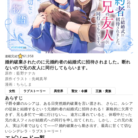
連載完結
61,958
婚約破棄されたのに元婚約者の結婚式に招待されました。断れ
ないので兄の友人に同行してもらいます。
原作：藍野ナナカ
原作イラスト：先崎真琴
漫画：ちらしま
女性
ラブストーリー
異世界
聖女・令嬢
王族・貴族
あらすじ
子爵令嬢のルシアは、ある日突然婚約破棄を言い渡され、 さらに、ルシア
の従妹と結婚するという元婚約者の結婚式に招待される！ 家格的に欠席で
きず、兄も多忙で一緒に行けない…。 途方に暮れていると、休暇中だった
兄の友人フィルが結婚式への同行を申し出てくれた。 しかし、この兄の友
人、実は只者ではなくて――!? 婚約破棄から動き出す、最高に甘くて切な
いシンデレラ・ラブストーリー！
エピソード一覧