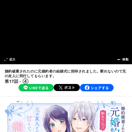
次の話
拡大
前の話
移動
婚約破棄されたのに元婚約者の結婚式に招待されました。断れないので兄
の友人に同行してもらいます。
第17話 - ④