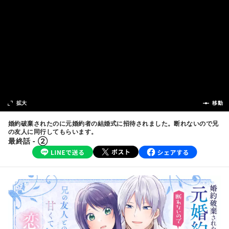
次の話
拡大
前の話
移動
婚約破棄されたのに元婚約者の結婚式に招待されました。断れないので兄
の友人に同行してもらいます。
最終話 - ②