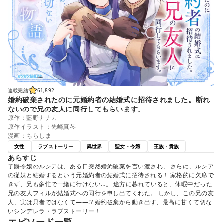
連載完結
61,892
婚約破棄されたのに元婚約者の結婚式に招待されました。断れ
ないので兄の友人に同行してもらいます。
原作：藍野ナナカ
原作イラスト：先崎真琴
漫画：ちらしま
女性
ラブストーリー
異世界
聖女・令嬢
王族・貴族
あらすじ
子爵令嬢のルシアは、ある日突然婚約破棄を言い渡され、 さらに、ルシア
の従妹と結婚するという元婚約者の結婚式に招待される！ 家格的に欠席で
きず、兄も多忙で一緒に行けない…。 途方に暮れていると、休暇中だった
兄の友人フィルが結婚式への同行を申し出てくれた。 しかし、この兄の友
人、実は只者ではなくて――!? 婚約破棄から動き出す、最高に甘くて切な
いシンデレラ・ラブストーリー！
エピソード一覧