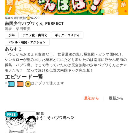
隔週火曜日更新
6,229
南国少年パプワくん PERFECT
著者：柴田亜美
少年
アニメ化・実写化
ギャグ・コメディ
バトル・格闘・アクション
あらすじ
「今日からおまえも友達だ！」 世界最強の殺し屋集団・ガンマ団No.1、
シンタローが盗み出した秘石と共にたどり着いたのは南海に浮かぶ絶海の
孤島・パプワ島。そこで待っていたのは完全無敵の少年パプワくんとナマ
モノたち!? 笑って泣ける伝説の南国ギャグ完全版！
エピソード一覧
※
,
はアプリで使えます
最初から
最新から
第1話
ようこそ パプワ島へ♡