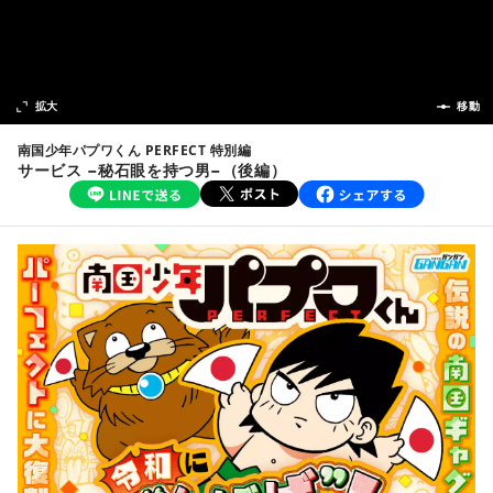
次の話
拡大
前の話
移動
南国少年パプワくん PERFECT 特別編
サービス −秘石眼を持つ男−（後編）