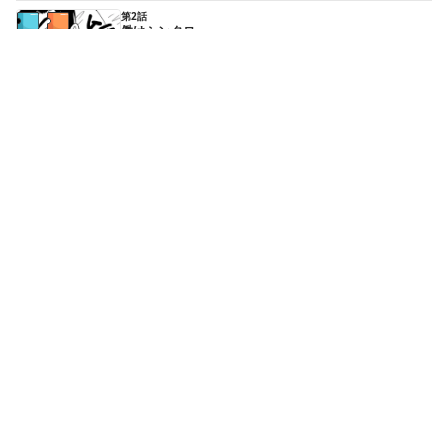
第2話
働けシンタロー
続きはアプリで読めます
第3話
東北少年ミヤギくん登場
続きはアプリで読めます
第4話
忍者トットリくん参上！！（前編）
続きはアプリで読めます
第4話
忍者トットリくん参上！！（後編）
続きはアプリで読めます
もっと見る▼
最終話
ぼくらの島（後編）