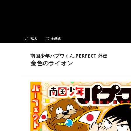
次の話
拡大
全画面
南国少年パプワくん PERFECT 外伝
金色のライオン