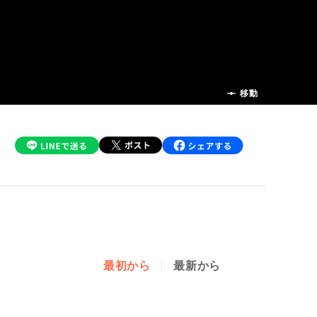
前の話
移動
最初から
最新から