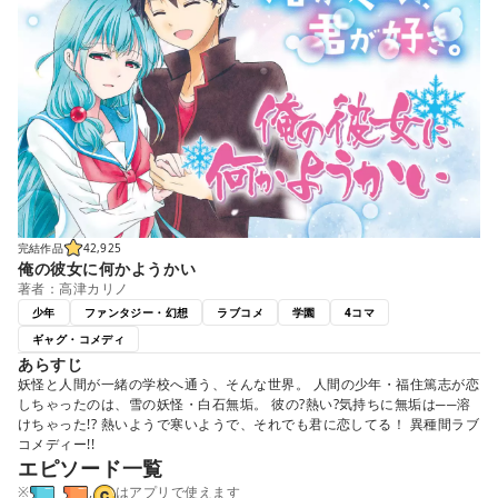
完結作品
42,925
俺の彼女に何かようかい
著者：高津カリノ
少年
ファンタジー・幻想
ラブコメ
学園
4コマ
ギャグ・コメディ
あらすじ
妖怪と人間が一緒の学校へ通う、そんな世界。 人間の少年・福住篤志が恋
しちゃったのは、雪の妖怪・白石無垢。 彼の?熱い?気持ちに無垢は──溶
けちゃった!? 熱いようで寒いようで、それでも君に恋してる！ 異種間ラブ
コメディー!!
エピソード一覧
※
,
はアプリで使えます