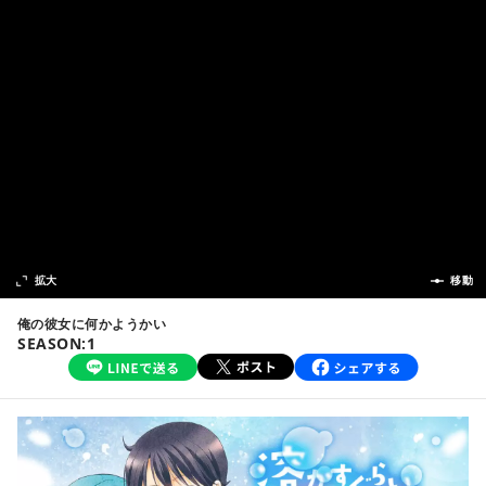
次の話
拡大
前の話
移動
俺の彼女に何かようかい
SEASON:1