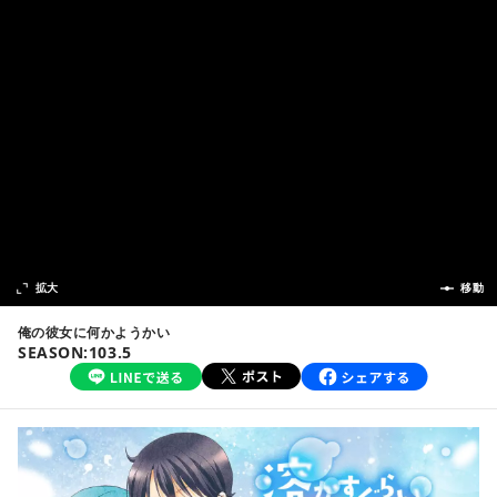
次の話
拡大
前の話
移動
俺の彼女に何かようかい
SEASON:103.5