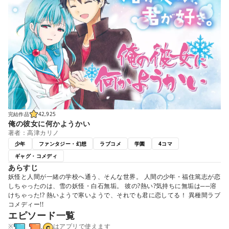
完結作品
42,925
俺の彼女に何かようかい
著者：高津カリノ
少年
ファンタジー・幻想
ラブコメ
学園
4コマ
ギャグ・コメディ
あらすじ
妖怪と人間が一緒の学校へ通う、そんな世界。 人間の少年・福住篤志が恋
しちゃったのは、雪の妖怪・白石無垢。 彼の?熱い?気持ちに無垢は──溶
けちゃった!? 熱いようで寒いようで、それでも君に恋してる！ 異種間ラブ
コメディー!!
エピソード一覧
※
,
はアプリで使えます