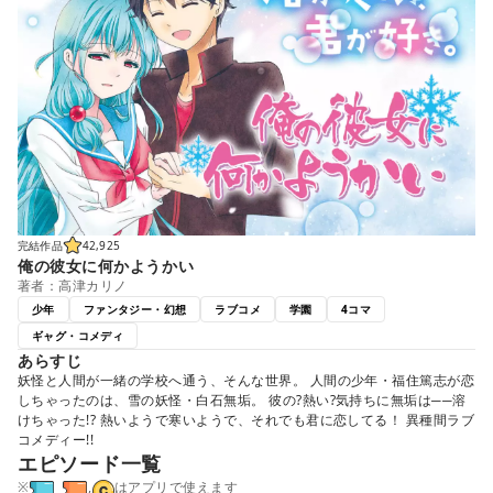
完結作品
42,925
俺の彼女に何かようかい
著者：高津カリノ
少年
ファンタジー・幻想
ラブコメ
学園
4コマ
ギャグ・コメディ
あらすじ
妖怪と人間が一緒の学校へ通う、そんな世界。 人間の少年・福住篤志が恋
しちゃったのは、雪の妖怪・白石無垢。 彼の?熱い?気持ちに無垢は──溶
けちゃった!? 熱いようで寒いようで、それでも君に恋してる！ 異種間ラブ
コメディー!!
エピソード一覧
※
,
はアプリで使えます