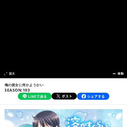
次の話
拡大
前の話
移動
俺の彼女に何かようかい
SEASON:103