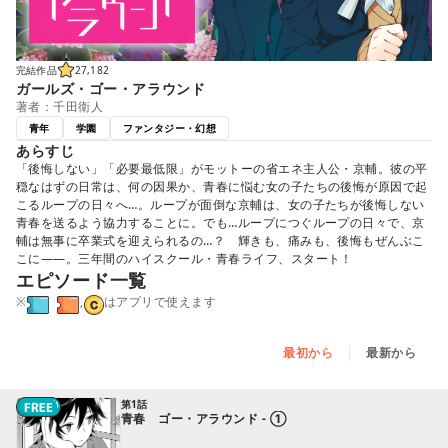
完結作品
27,182
ガールズ・ゴー・アラウンド
著者：千田衛人
青年
学園
ファンタジー・幻想
あらすじ
「後悔しない」「必要最低限」がモットーの省エネ主人公・京輔。彼の平
穏なはずの日常は、何の因果か、青春に悩む女の子たちの後悔が原因で起
こるループの日々へ…。ループが面倒な京輔は、女の子たちが後悔しない
青春を送るよう協力することに。でも…ループにつぐループの日々で、京
輔は無事に卒業式を迎えられるの…？ 輝きも、痛みも、後悔もぜんぶこ
こに――。三年間のハイスクール・青春ライフ、スタート！
エピソード一覧
※
,
はアプリで使えます
最初から
最新から
第1話
青春 ゴー・アラウンド - ①