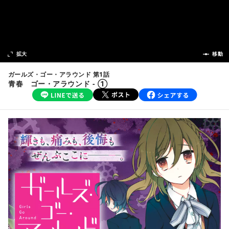
次の話
拡大
前の話
移動
ガールズ・ゴー・アラウンド 第1話
青春 ゴー・アラウンド - ①