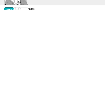
第1話
青春 ゴー・アラウンド - ②
第2話
拘束 アフタースクール - ①
続きはアプリで読めます
第2話
拘束 アフタースクール - ②
続きはアプリで読めます
第3話
喫茶 スタディサンデイ - ①
続きはアプリで読めます
もっと見る▼
第8話
分岐 トゥルーオアフォールト - ①