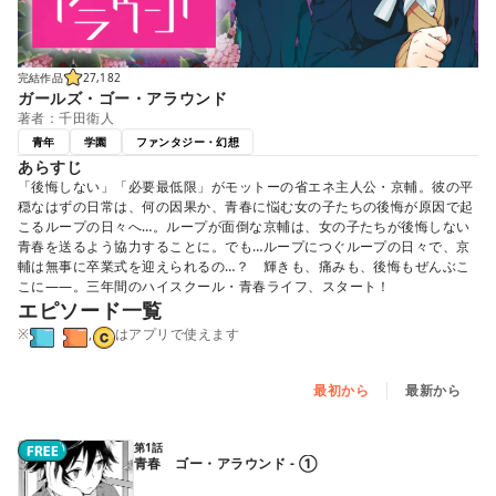
完結作品
27,182
ガールズ・ゴー・アラウンド
著者：千田衛人
青年
学園
ファンタジー・幻想
あらすじ
「後悔しない」「必要最低限」がモットーの省エネ主人公・京輔。彼の平
穏なはずの日常は、何の因果か、青春に悩む女の子たちの後悔が原因で起
こるループの日々へ…。ループが面倒な京輔は、女の子たちが後悔しない
青春を送るよう協力することに。でも…ループにつぐループの日々で、京
輔は無事に卒業式を迎えられるの…？ 輝きも、痛みも、後悔もぜんぶこ
こに――。三年間のハイスクール・青春ライフ、スタート！
エピソード一覧
※
,
はアプリで使えます
最初から
最新から
第1話
青春 ゴー・アラウンド - ①