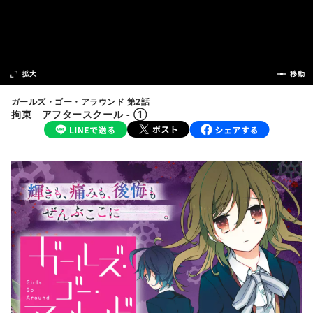
次の話
拡大
前の話
移動
ガールズ・ゴー・アラウンド 第2話
拘束 アフタースクール - ①