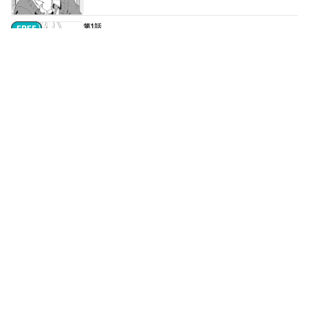
第1話
青春 ゴー・アラウンド - ②
第2話
拘束 アフタースクール - ①
続きはアプリで読めます
第2話
拘束 アフタースクール - ②
続きはアプリで読めます
第3話
喫茶 スタディサンデイ - ①
続きはアプリで読めます
もっと見る▼
第8話
分岐 トゥルーオアフォールト - ①