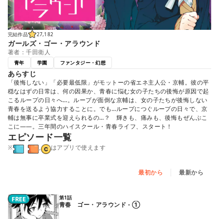
完結作品
27,182
ガールズ・ゴー・アラウンド
著者：千田衛人
青年
学園
ファンタジー・幻想
あらすじ
「後悔しない」「必要最低限」がモットーの省エネ主人公・京輔。彼の平
穏なはずの日常は、何の因果か、青春に悩む女の子たちの後悔が原因で起
こるループの日々へ…。ループが面倒な京輔は、女の子たちが後悔しない
青春を送るよう協力することに。でも…ループにつぐループの日々で、京
輔は無事に卒業式を迎えられるの…？ 輝きも、痛みも、後悔もぜんぶこ
こに――。三年間のハイスクール・青春ライフ、スタート！
エピソード一覧
※
,
はアプリで使えます
最初から
最新から
第1話
青春 ゴー・アラウンド - ①