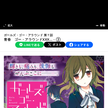
次の話
拡大
前の話
移動
ガールズ・ゴー・アラウンド 第？話
青春 ゴー・アラウンドXXX… - ②