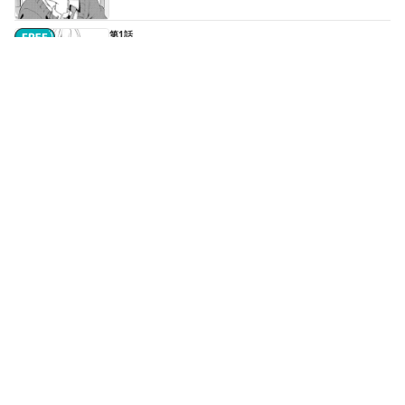
第1話
青春 ゴー・アラウンド - ②
第2話
拘束 アフタースクール - ①
続きはアプリで読めます
第2話
拘束 アフタースクール - ②
続きはアプリで読めます
第3話
喫茶 スタディサンデイ - ①
続きはアプリで読めます
もっと見る▼
第8話
分岐 トゥルーオアフォールト - ①