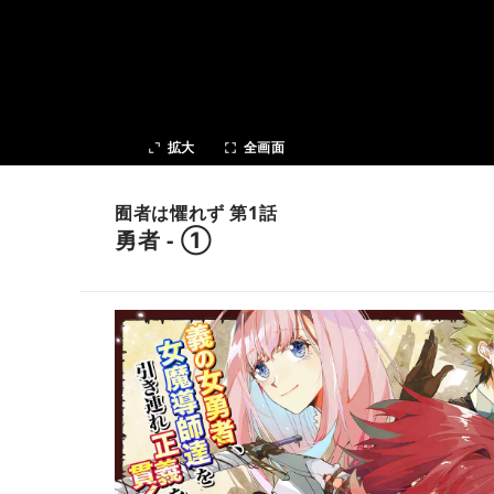
次の話
拡大
全画面
囿者は懼れず 第1話
勇者 - ①