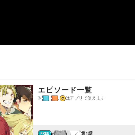
エピソード一覧
※
,
はアプリで使えます
第1話