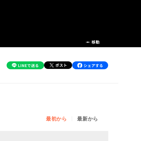
前の話
移動
最初から
最新から