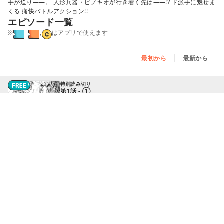
手が迫り――。 人形兵器・ピノキオが行き着く先は――!? ド派手に魅せま
くる 痛快バトルアクション!!
エピソード一覧
※
,
はアプリで使えます
最初から
最新から
特別読み切り
第1話 - ①
特別読み切り
第1話 - ②
特別読み切り
第1話 - ③
特別読み切り
第2話 - ①