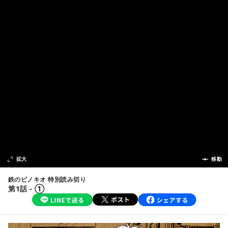
次の話
拡大
前の話
移動
鉄のピノキオ 特別読み切り
第1話 - ①