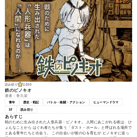
読み切り
2,050
鉄のピノキオ
著者：巻久栄
青年
歴史・戦記
バトル・格闘・アクション
ヒューマンドラマ
SF
読み切り
あらすじ
戦のために生み出された人形兵器・ピノキオ。 人間にあこがれる彼は、ひ
ょんなことから はぐれ者たちが集う「ダスト・ホール」と呼ばれる場所で
とある青年たちと出会う。 この出会いが彼の心を育むが ピノキオに追っ