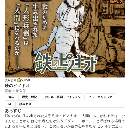
読み切り
2,050
鉄のピノキオ
著者：巻久栄
青年
歴史・戦記
バトル・格闘・アクション
ヒューマンドラマ
SF
読み切り
あらすじ
戦のために生み出された人形兵器・ピノキオ。 人間にあこがれる彼は、ひ
ょんなことから はぐれ者たちが集う「ダスト・ホール」と呼ばれる場所で
とある青年たちと出会う。 この出会いが彼の心を育むが ピノキオに追っ