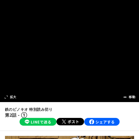
次の話
拡大
前の話
移動
鉄のピノキオ 特別読み切り
第2話 - ①