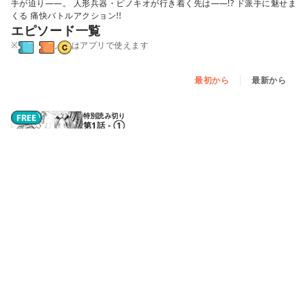
手が迫り――。 人形兵器・ピノキオが行き着く先は――!? ド派手に魅せま
くる 痛快バトルアクション!!
エピソード一覧
※
,
はアプリで使えます
最初から
最新から
特別読み切り
第1話 - ①
特別読み切り
第1話 - ②
特別読み切り
第1話 - ③
特別読み切り
第2話 - ①