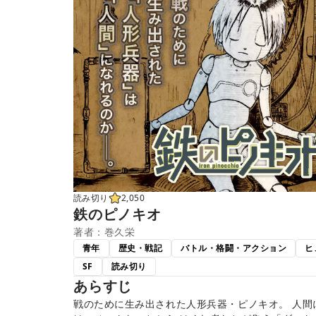
読み切り
2,050
鉄のピノキオ
著者：巻久栄
青年
歴史・戦記
バトル・格闘・アクション
ヒ
SF
読み切り
あらすじ
戦のために生み出された人形兵器・ピノキオ。 人間