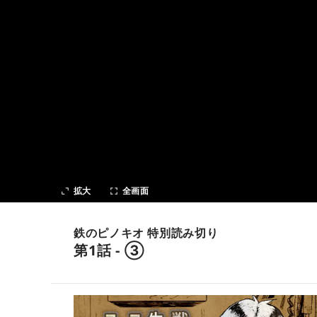
次の話
拡大
全画面
鉄のピノキオ 特別読み切り
第1話 - ③