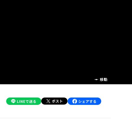
前の話
移動