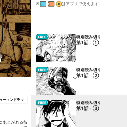
※
,
はアプリで使えます
特別読み切り
第1話 - ①
特別読み切り
第1話 - ②
ューマンドラマ
特別読み切り
第1話 - ③
にあこがれる彼