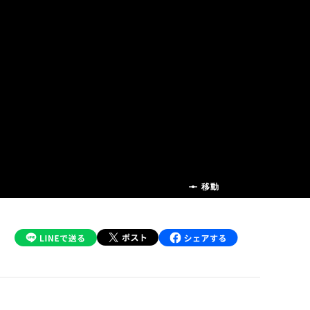
前の話
移動