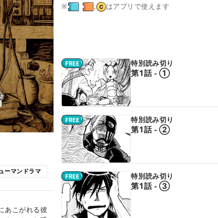
※
,
はアプリで使えます
特別読み切り
第1話 - ①
特別読み切り
第1話 - ②
ューマンドラマ
特別読み切り
第1話 - ③
にあこがれる彼