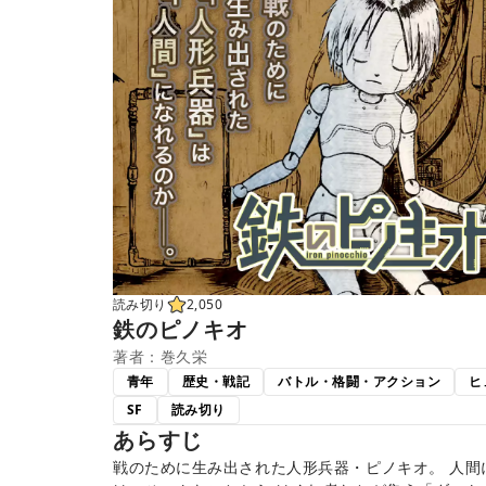
読み切り
2,050
鉄のピノキオ
著者：巻久栄
青年
歴史・戦記
バトル・格闘・アクション
ヒ
SF
読み切り
あらすじ
戦のために生み出された人形兵器・ピノキオ。 人間