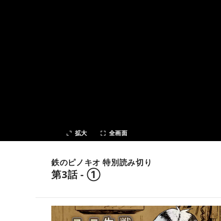
次の話
拡大
全画面
鉄のピノキオ 特別読み切り
第3話 - ①