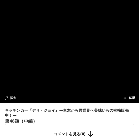
次の話
拡大
前の話
移動
キッチンカー『デリ・ジョイ』―車窓から異世界へ美味いもの密輸販売
中！―
第48話（中編）
コメントを見る(
0
)