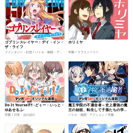
ゴブリンスレイヤー：デイ・イン・
ホリミヤ
ザ・ライフ
ファンタジー・幻想 / バトル・格闘・アクション
学園 / ラブストーリー
Do It Yourself!! -どぅー・いっと・
魔王学院の不適合者～史上最強の魔
ゆあせるふ-
王の始祖、転生して子孫たちの学校
へ通う～
学園 / 日常・ほのぼの
バトル・格闘・アクション / 学園