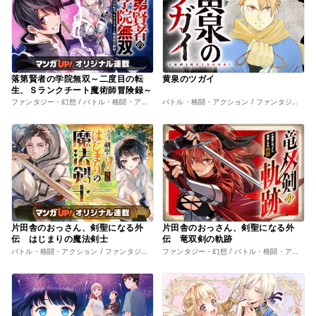
落第賢者の学院無双～二度目の転
黄泉のツガイ
生、Ｓランクチート魔術師冒険録～
ファンタジー・幻想 / バトル・格闘・アクション
バトル・格闘・アクション / ファンタジー・幻想
片田舎のおっさん、剣聖になる外
片田舎のおっさん、剣聖になる外
伝 はじまりの魔法剣士
伝 竜双剣の軌跡
バトル・格闘・アクション / ファンタジー・幻想
ファンタジー・幻想 / バトル・格闘・アクション