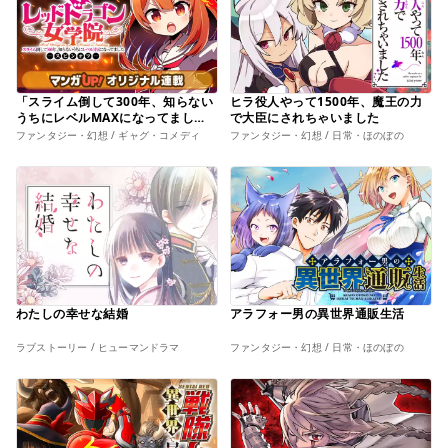
「スライム倒して300年、知らない
ヒラ役人やって1500年、魔王の力
うちにレベルMAXになってまし
で大臣にされちゃいました
た」スピンオフ レッドドラゴン女
ファンタジー・幻想 / ギャグ・コメディ
ファンタジー・幻想 / 日常・ほのぼの
学院
わたしの幸せな結婚
アラフォー男の異世界通販生活
ラブストーリー / ヒューマンドラマ
ファンタジー・幻想 / 日常・ほのぼの