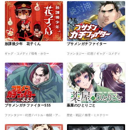
放課後少年 花子くん
ブサメンガチファイター
ギャグ・コメディ / 怪奇・ホラー
ファンタジー・幻想 / ギャグ・コメディ
ブサメンガチファイターSSS
薬屋のひとりごと
ファンタジー・幻想 / バトル・格闘・アクション
歴史・戦記 / 推理・ミステリー