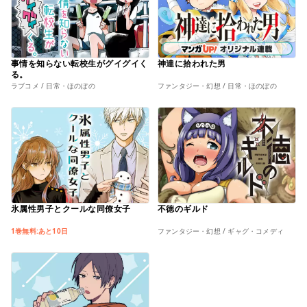
事情を知らない転校生がグイグイく
神達に拾われた男
る。
ラブコメ / 日常・ほのぼの
ファンタジー・幻想 / 日常・ほのぼの
氷属性男子とクールな同僚女子
不徳のギルド
1巻無料:あと10日
ファンタジー・幻想 / ギャグ・コメディ