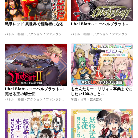
戦隊レッド 異世界で冒険者になる
Ubel Blatt～ユーベルブラット～
バトル・格闘・アクション / ファンタジー・幻想
バトル・格闘・アクション / ファンタジー・幻想
Übel Blatt～ユーベルブラット～Ⅱ
もめんたりー・リリィ～卒業までに
死せる王の騎士団
したい100のこと～
バトル・格闘・アクション / ファンタジー・幻想
学園 / 日常・ほのぼの