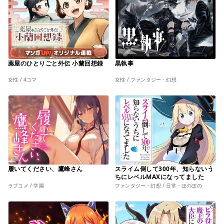
薬屋のひとりごと外伝 小蘭回想録
黒執事
女性 / 4コマ
女性 / ファンタジー・幻想
履いてください、鷹峰さん
スライム倒して300年、知らないう
ちにレベルMAXになってました
ラブコメ / 学園
ファンタジー・幻想 / 日常・ほのぼの