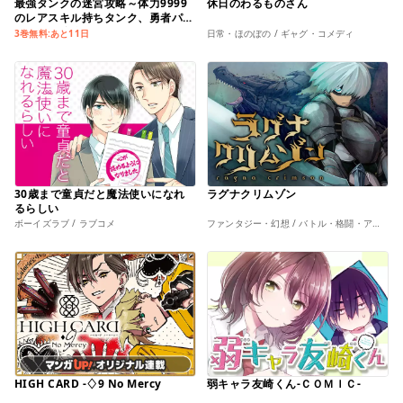
最強タンクの迷宮攻略～体力9999
休日のわるものさん
のレアスキル持ちタンク、勇者パー
ティーを追放される～
3巻無料:あと11日
日常・ほのぼの / ギャグ・コメディ
30歳まで童貞だと魔法使いになれ
ラグナクリムゾン
るらしい
ボーイズラブ / ラブコメ
ファンタジー・幻想 / バトル・格闘・アクション
HIGH CARD -♢9 No Mercy
弱キャラ友崎くん-ＣＯＭＩＣ-