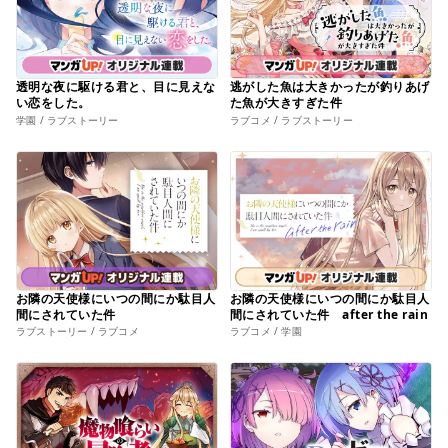
透明な夜に駆ける君と、目に見えな
逃がした魚は大きかったが釣りあげ
い恋をした。
た魚が大きすぎた件
学園 / ラブストーリー
ラブコメ / ラブストーリー
お隣の天使様にいつの間にか駄目人
お隣の天使様にいつの間にか駄目人
間にされていた件
間にされていた件 after the rain
ラブストーリー / ラブコメ
ラブコメ / 学園