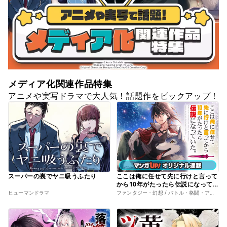
メディア化関連作品特集
アニメや実写ドラマで大人気！話題作をピックアップ！
スーパーの裏でヤニ吸うふたり
ここは俺に任せて先に行けと言って
から10年がたったら伝説になって
いた。
ヒューマンドラマ
ファンタジー・幻想 / バトル・格闘・アクション