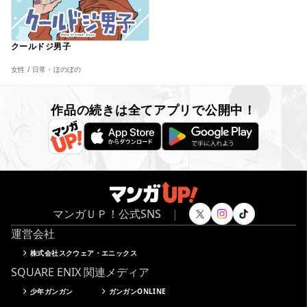
クールドジ男子
女性 / 日常・ほのぼの
作品の続きは全てアプリで公開中！
マンガＵＰ！公式SNS
|
運営会社
株式会社スクウェア・エニックス
SQUARE ENIX 関連メディア
少年ガンガン
ガンガンONLINE