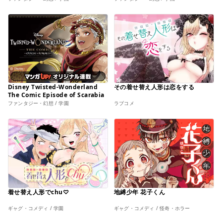
Disney Twisted-Wonderland
その着せ替え人形は恋をする
The Comic Episode of Scarabia
ファンタジー・幻想 / 学園
ラブコメ
着せ替え人形でchu♡
地縛少年 花子くん
ギャグ・コメディ / 学園
ギャグ・コメディ / 怪奇・ホラー