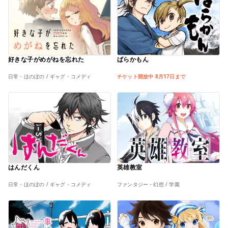
好きな子がめがねを忘れた
ばらかもん
日常・ほのぼの / ギャグ・コメディ
チケット開放中 8月17日まで
はんだくん
英雄教室
日常・ほのぼの / ギャグ・コメディ
ファンタジー・幻想 / 学園