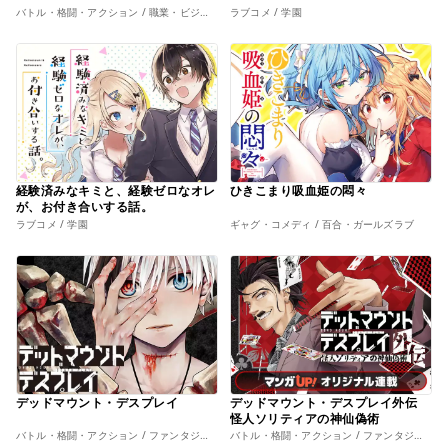
バトル・格闘・アクション / 職業・ビジネス
ラブコメ / 学園
経験済みなキミと、経験ゼロなオレ
ひきこまり吸血姫の悶々
が、お付き合いする話。
ラブコメ / 学園
ギャグ・コメディ / 百合・ガールズラブ
デッドマウント・デスプレイ
デッドマウント・デスプレイ外伝
怪人ソリティアの神仙偽術
バトル・格闘・アクション / ファンタジー・幻想
バトル・格闘・アクション / ファンタジー・幻想