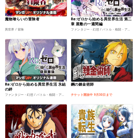
魔物喰らいの冒険者
Re:ゼロから始める異世界生活 第二
章 屋敷の一週間編
異世界 / 冒険
ファンタジー・幻想 / バトル・格闘・アクション
Re:ゼロから始める異世界生活 氷結
鋼の錬金術師
の絆
ファンタジー・幻想 / バトル・格闘・アクション
チケット開放中 9月30日まで