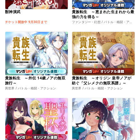
獣神演武
貴族転生 ～恵まれた生まれから最
強の力を得る～
チケット開放中 9月30日まで
ファンタジー・幻想 / バトル・格闘・アクション
貴族転生 ～外伝 14歳ノアの無双
貴族転生 ～オリジン 皇帝ノアが
旅行～
紡ぐ「父レメクの無双系譜」～
異世界 / バトル・格闘・アクション
異世界 / バトル・格闘・アクション