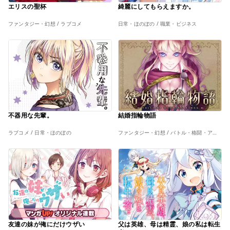
エリスの聖杯
綺麗にしてもらえますか。
ファンタジー・幻想 / ラブコメ
日常・ほのぼの / 職業・ビジネス
不器用な先輩。
結婚指輪物語
ラブコメ / 日常・ほのぼの
ファンタジー・幻想 / バトル・格闘・アクション
友達の妹が俺にだけウザい
父は英雄、母は精霊、娘の私は転生