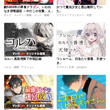
齢5000年の草食ドラゴン、いわれ
かつて魔法少女と悪は敵対してい
なき邪竜認定 ～やだこの生贄、人
た。
の話を聞いてくれない～
ギャグ・コメディ / 動物・ペット・植物
ラブコメ / ファンタジー・幻想
ヨルハ 真珠湾降下作戦記録
ワンルーム、日当たり普通、天使つ
き。
バトル・格闘・アクション
ラブコメ / 日常・ほのぼの