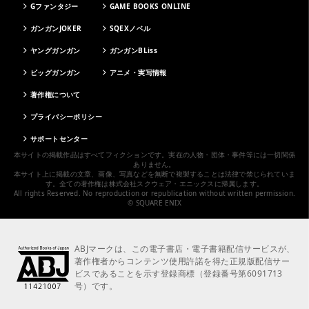
Gファンタジー
GAME BOOKS ONLINE
ガンガンJOKER
SQEXノベル
ヤングガンガン
ガンガンBLiss
ビッグガンガン
アニメ・実写情報
著作権について
プライバシーポリシー
サポートセンター
本サイトの掲載作品はすべてフィクションです。実在の人物・団体・事件等には一切関係
ありません。
本サイト上に掲載の文章、画像、写真などを無断で複製することは法律で禁じられていま
す。全ての著作権は株式会社スクウェア・エニックスに帰属します。
All rights Reserved. No reproduction or republication without written permission.
© SQUARE ENIX
ABJマークは、この電子書店・電子書籍配信サービスが、
著作権者からコンテンツ使用許諾を得た正規版配信サー
ビスであることを示す登録商標（登録番号第6091713
号）です。