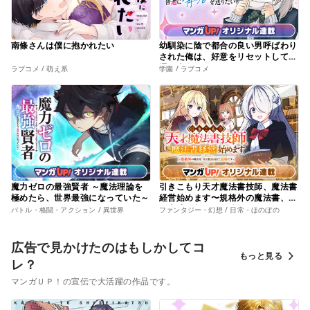
南條さんは僕に抱かれたい
幼馴染に陰で都合の良い男呼ばわり
された俺は、好意をリセットして普
通に青春を送りたい
ラブコメ / 萌え系
学園 / ラブコメ
魔力ゼロの最強賢者 ～魔法理論を
引きこもり天才魔法書技師、魔法書
極めたら、世界最強になっていた～
経営始めます〜規格外の魔法書、実
は魔法を超えて最強です〜
バトル・格闘・アクション / 異世界
ファンタジー・幻想 / 日常・ほのぼの
広告で見かけたのはもしかしてコ
もっと見る
レ？
マンガＵＰ！の宣伝で大活躍の作品です。