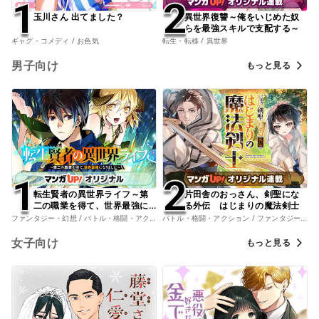
1
1
2
2
玉川さん 出てました？
異世界復讐～俺をいじめた奴
らを最強スキルで支配する～
ギャグ・コメディ / お色気
転生・転移 / 異世界
男子向け
もっと見る
1
1
2
2
転生賢者の異世界ライフ～第
片田舎のおっさん、剣聖にな
二の職業を得て、世界最強に
る外伝 はじまりの魔法剣士
なりました～
ファンタジー・幻想 / バトル・格闘・アクション
バトル・格闘・アクション / ファンタジー・幻想
女子向け
もっと見る