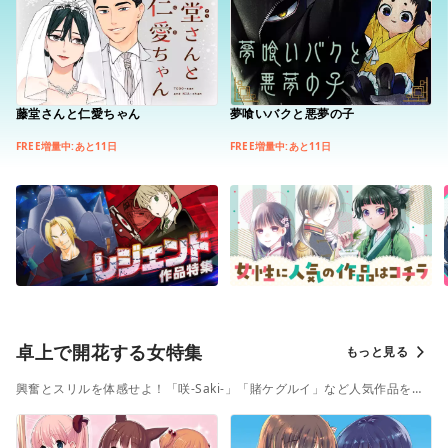
藤堂さんと仁愛ちゃん
夢喰いバクと悪夢の子
FREE増量中:あと11日
FREE増量中:あと11日
卓上で開花する女特集
もっと見る
興奮とスリルを体感せよ！「咲-Saki-」「賭ケグルイ」など人気作品を
PICKUP！