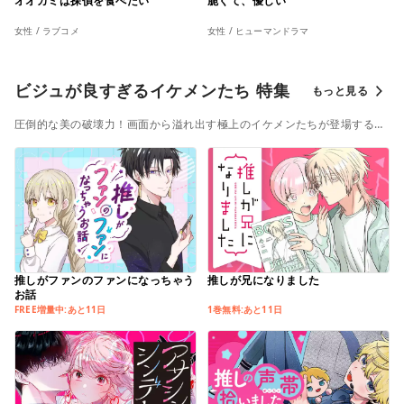
オオカミは探偵を食べたい
脆くて、優しい
女性 / ラブコメ
女性 / ヒューマンドラマ
ビジュが良すぎるイケメンたち 特集
もっと見る
圧倒的な美の破壊力！画面から溢れ出す極上のイケメンたちが登場するタ
イトル一挙ラインナップ！目の保養間違いなし！！
推しがファンのファンになっちゃう
推しが兄になりました
お話
FREE増量中:あと11日
1巻無料:あと11日