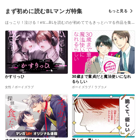
まず初めに読むBLマンガ特集
もっと見る
ほっこり！泣ける！etc…BLを読むのが初めてでもきっとハマる作品を集
めました♡
かすりっひ
30歳まで童貞だと魔法使いになれ
るらしい
女性 / ボーイズラブ
ボーイズラブ / ラブコメ