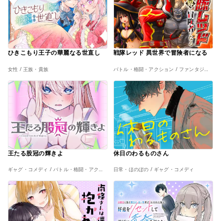
ひきこもり王子の華麗なる世直し
戦隊レッド 異世界で冒険者になる
女性 / 王族・貴族
バトル・格闘・アクション / ファンタジー・幻想
王たる股冠の輝きよ
休日のわるものさん
ギャグ・コメディ / バトル・格闘・アクション
日常・ほのぼの / ギャグ・コメディ