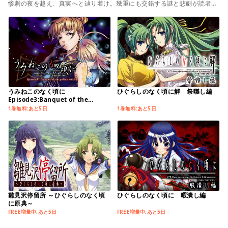
惨劇の夜を越え、真実へと辿り着け。幾重にも交錯する謎と悲劇が読者を
惑わす、竜騎士07の世界が一挙集結！
うみねこのなく頃に
ひぐらしのなく頃に解 祭囃し編
Episode3:Banquet of the
golden witch
1巻無料:あと5日
1巻無料:あと5日
雛見沢停留所 ～ひぐらしのなく頃
ひぐらしのなく頃に 暇潰し編
に原典～
FREE増量中:あと5日
FREE増量中:あと5日