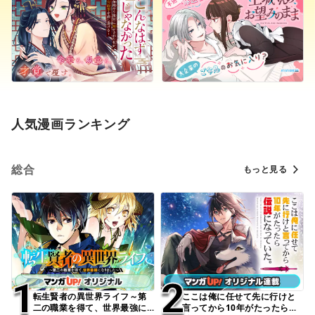
人気漫画ランキング
総合
もっと見る
1
1
2
2
転生賢者の異世界ライフ～第
ここは俺に任せて先に行けと
二の職業を得て、世界最強に
言ってから10年がたったら伝