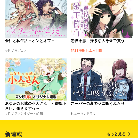
会社と私生活－オンとオフ－
悪役令息、好きな人を金で買う
女性 / ラブコメ
FREE増量中:あと11日
あなたのお城の小人さん ～御飯下
スーパーの裏でヤニ吸うふたり
さい、働きますっ～
女性 / ファンタジー・幻想
ヒューマンドラマ
新連載
もっと見る