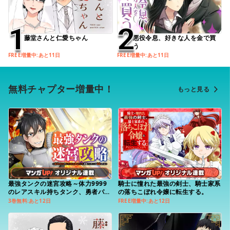
1
1
2
2
藤堂さんと仁愛ちゃん
悪役令息、好きな人を金で買
う
FREE増量中:あと11日
FREE増量中:あと11日
無料チャプター増量中！
もっと見る
最強タンクの迷宮攻略～体力9999
騎士に憧れた最強の剣士、騎士家系
のレアスキル持ちタンク、勇者パー
の落ちこぼれ令嬢に転生する。
ティーを追放される～
3巻無料:あと12日
FREE増量中:あと12日