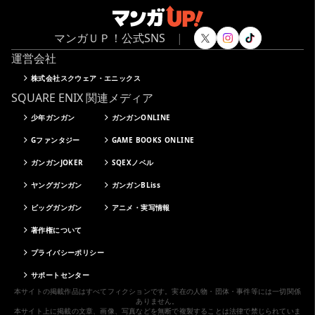
マンガＵＰ！公式SNS
|
運営会社
株式会社スクウェア・エニックス
SQUARE ENIX 関連メディア
少年ガンガン
ガンガンONLINE
Gファンタジー
GAME BOOKS ONLINE
ガンガンJOKER
SQEXノベル
ヤングガンガン
ガンガンBLiss
ビッグガンガン
アニメ・実写情報
著作権について
プライバシーポリシー
サポートセンター
本サイトの掲載作品はすべてフィクションです。実在の人物・団体・事件等には一切関係
ありません。
本サイト上に掲載の文章、画像、写真などを無断で複製することは法律で禁じられていま