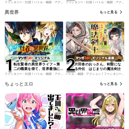
なりました～
説になっていた。
ファンタジー・幻想 / バトル・格闘・アクション
ファンタジー・幻想 / バトル・格闘・アクション
異世界
もっと見る
1
1
2
2
転生賢者の異世界ライフ～第
片田舎のおっさん、剣聖にな
二の職業を得て、世界最強に
る外伝 はじまりの魔法剣士
なりました～
ファンタジー・幻想 / バトル・格闘・アクション
バトル・格闘・アクション / ファンタジー・幻想
ちょっとエロ
もっと見る