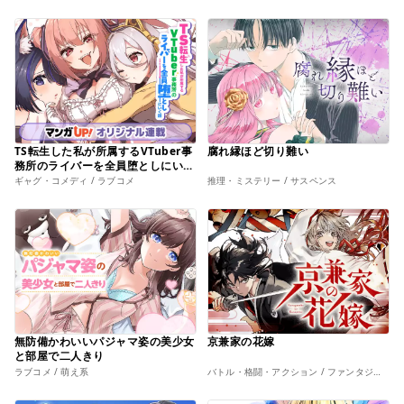
TS転生した私が所属するVTuber事
腐れ縁ほど切り難い
務所のライバーを全員堕としにいく
話
ギャグ・コメディ / ラブコメ
推理・ミステリー / サスペンス
無防備かわいいパジャマ姿の美少女
京兼家の花嫁
と部屋で二人きり
ラブコメ / 萌え系
バトル・格闘・アクション / ファンタジー・幻想