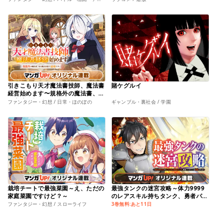
引きこもり天才魔法書技師、魔法書
賭ケグルイ
経営始めます〜規格外の魔法書、実
は魔法を超えて最強です〜
ファンタジー・幻想 / 日常・ほのぼの
ギャンブル・裏社会 / 学園
栽培チートで最強菜園～え、ただの
最強タンクの迷宮攻略～体力9999
家庭菜園ですけど？～
のレアスキル持ちタンク、勇者パー
ティーを追放される～
ファンタジー・幻想 / スローライフ
3巻無料:あと11日