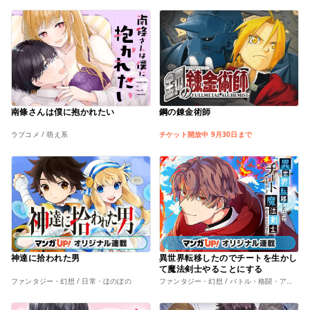
南條さんは僕に抱かれたい
鋼の錬金術師
ラブコメ / 萌え系
チケット開放中 9月30日まで
神達に拾われた男
異世界転移したのでチートを生かし
て魔法剣士やることにする
ファンタジー・幻想 / 日常・ほのぼの
ファンタジー・幻想 / バトル・格闘・アクション