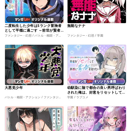
二度転生した少年はSランク冒険者
無能なナナ
として平穏に過ごす ～前世が賢者
で英雄だったボクは来世では地味に
ファンタジー・幻想 / バトル・格闘・アクション
ファンタジー・幻想 / 学園
生きる～
大悪党少年
幼馴染に陰で都合の良い男呼ばわり
された俺は、好意をリセットして普
通に青春を送りたい
バトル・格闘・アクション / ファンタジー・幻想
学園 / ラブコメ