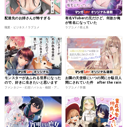
配達先のお姉さんが怖すぎる
有名VTuberの兄だけど、何故か俺
が有名になっていた
職業・ビジネス / ラブコメ
ラブコメ / 萌え系
モンスターがあふれる世界になった
お隣の天使様にいつの間にか駄目人
ので、好きに生きたいと思います
間にされていた件 after the rain
ファンタジー・幻想 / バトル・格闘・アクション
ラブコメ / 学園