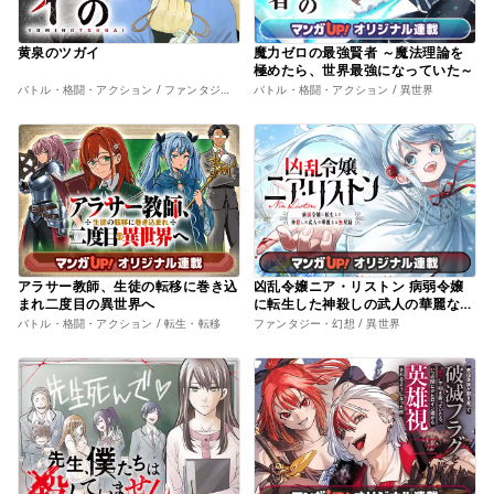
黄泉のツガイ
魔力ゼロの最強賢者 ～魔法理論を
極めたら、世界最強になっていた～
バトル・格闘・アクション / ファンタジー・幻想
バトル・格闘・アクション / 異世界
アラサー教師、生徒の転移に巻き込
凶乱令嬢ニア・リストン 病弱令嬢
まれ二度目の異世界へ
に転生した神殺しの武人の華麗なる
無双録
バトル・格闘・アクション / 転生・転移
ファンタジー・幻想 / 異世界