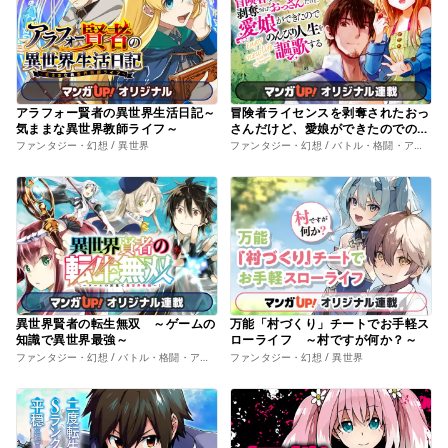
アラフォー賢者の異世界生活日記～
冒険者ライセンスを剥奪されたおっ
気ままな異世界教師ライフ～
さんだけど、愛娘ができたのでのん
びり人生を謳歌する
ファンタジー・幻想 / 異世界
ファンタジー・幻想 / バトル・格闘・アクション
異世界賢者の転生無双 ～ゲームの
万能「村づくり」チートでお手軽ス
知識で異世界最強～
ローライフ ～村ですが何か？～
ファンタジー・幻想 / バトル・格闘・アクション
ファンタジー・幻想 / 異世界