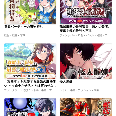
勇者パーティーの荷物持ち
殲滅魔導の最強賢者 無才の賢者、
魔導を極め最強へ至る
転生・転移 / 冒険
ファンタジー・幻想 / バトル・格闘・アクション
「攻略本」を駆使する最強の魔法使
怪人麗嬢
い ～＜命令させろ＞とは言わせな
い俺流魔王討伐最善ルート～
ファンタジー・幻想 / バトル・格闘・アクション
バトル・格闘・アクション / 学園