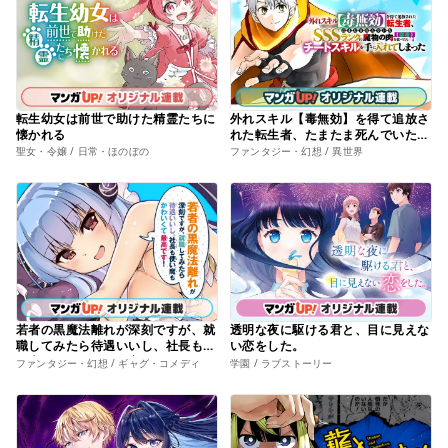
転生幼女は前世で助けた精霊たちに
外れスキル【毒無効】を得て追放さ
懐かれる
れた転生者、たまたま死んでいた
SSSランクの魔物の肉（猛毒）を食
聖女・令嬢 / 日常・ほのぼの
ファンタジー・幻想 / 異世界
べたらチートスキルを手に入れてし
まった
若者の黒魔法離れが深刻ですが、就
透明な夜に駆ける君と、目に見えな
職してみたら待遇いいし、社長も使
い恋をした。
い魔もかわいくて最高です！
ファンタジー・幻想 / ギャグ・コメディ
学園 / ラブストーリー