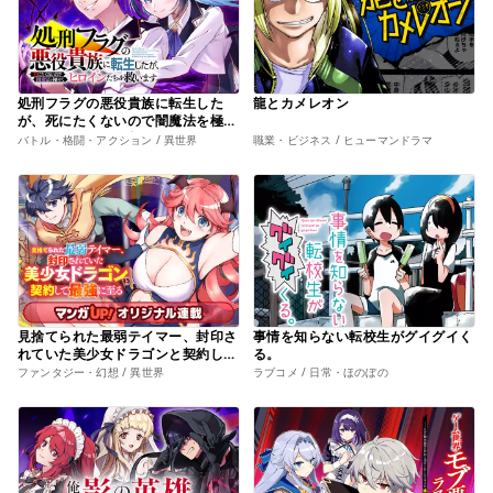
処刑フラグの悪役貴族に転生した
龍とカメレオン
が、死にたくないので闇魔法を極め
てヒロインたちを救います
バトル・格闘・アクション / 異世界
職業・ビジネス / ヒューマンドラマ
見捨てられた最弱テイマー、封印さ
事情を知らない転校生がグイグイく
れていた美少女ドラゴンと契約して
る。
最強に至る
ファンタジー・幻想 / 異世界
ラブコメ / 日常・ほのぼの