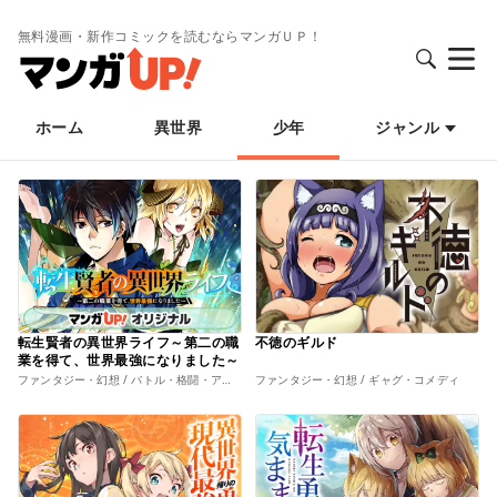
無料漫画・新作コミックを読むならマンガＵＰ！
ホーム
異世界
少年
ジャンル
転生賢者の異世界ライフ～第二の職
不徳のギルド
業を得て、世界最強になりました～
ファンタジー・幻想 / バトル・格闘・アクション
ファンタジー・幻想 / ギャグ・コメディ