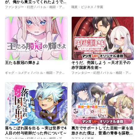
が、俺から巣立ってくれたようで嬉
しい。……なので大聖女、お前に追
ファンタジー・幻想 / バトル・格闘・アクション
職業・ビジネス / 学園
って来られては困るのだが?
王たる股冠の輝きよ
そうだ、売国しよう ～天才王子の
赤字国家再生術～
ギャグ・コメディ / バトル・格闘・アクション
ファンタジー・幻想 / バトル・格闘・アクション
落ちこぼれ国を出る ～実は世界で4
裏方でサポートしてた芸能一家を追
人目の付与術師だった件について～
放された僕は、普通の青春を謳歌し
たい。
ファンタジー・幻想 / バトル・格闘・アクション
ラブコメ / 追放