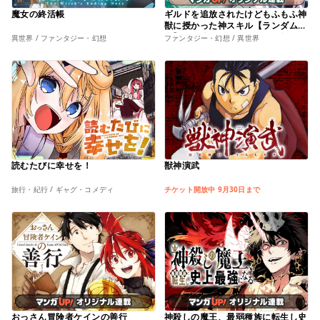
魔女の終活帳
ギルドを追放されたけどもふもふ神
獣に授かった神スキル【ランダム錬
金】で最強のギルドを作って無双し
異世界 / ファンタジー・幻想
ファンタジー・幻想 / 異世界
ます
読むたびに幸せを！
獣神演武
旅行・紀行 / ギャグ・コメディ
チケット開放中 9月30日まで
おっさん冒険者ケインの善行
神殺しの魔王、最弱種族に転生し史