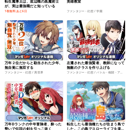
転生魔導王は、底辺職の黒魔術士
英雄教室
が、実は最強職だと知っている
1巻無料:あと6日
ファンタジー・幻想 / 学園
万年２位だからと勘当された少年、
左遷された最強賢者、教師になって
無自覚に無双する
無敵のクラスを作り上げる
ファンタジー・幻想 / 異世界
ファンタジー・幻想 / バトル・格闘・アクション
万年Dランクの中年冒険者、酔った
転生したら最強種たちが住まう島で
勢いで伝説の剣を引っこ抜く
した。この島でスローライフを楽し