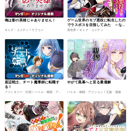
俺は影の英雄じゃありません！
ゲーム世界のモブ悪役に転生したの
でラスボスを目指してみた ～なぜ
か歴代最高の名君と崇められている
ギャグ・コメディ / ラブコメ
異世界 / ギャグ・コメディ
んですが、誰か理由を教えてくださ
い！～
底辺戦士、チート魔導師に転職す
やがて黒幕へと至る最適解
る！
ファンタジー・幻想 / バトル・格闘・アクション
バトル・格闘・アクション / 王族・貴族