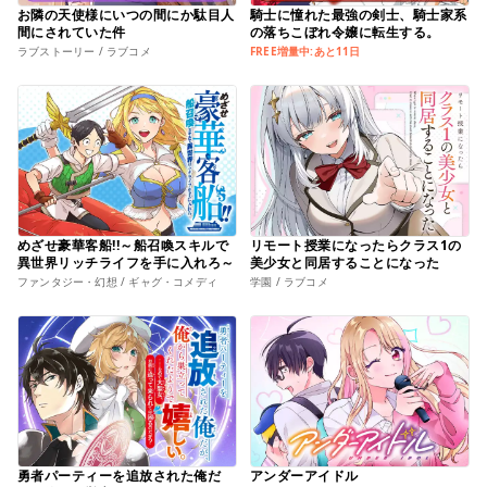
お隣の天使様にいつの間にか駄目人
騎士に憧れた最強の剣士、騎士家系
間にされていた件
の落ちこぼれ令嬢に転生する。
ラブストーリー / ラブコメ
FREE増量中:あと11日
めざせ豪華客船!!～船召喚スキルで
リモート授業になったらクラス1の
異世界リッチライフを手に入れろ～
美少女と同居することになった
ファンタジー・幻想 / ギャグ・コメディ
学園 / ラブコメ
勇者パーティーを追放された俺だ
アンダーアイドル