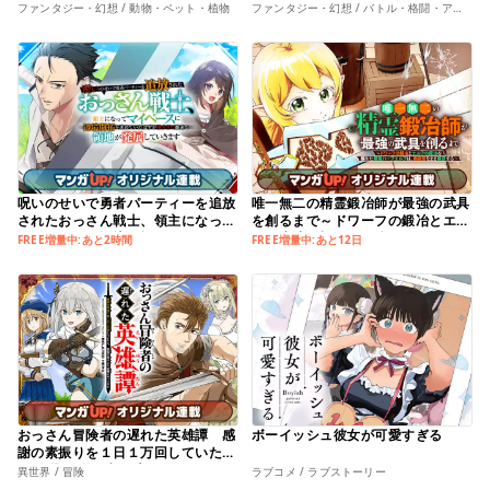
会う
～
ファンタジー・幻想 / 動物・ペット・植物
ファンタジー・幻想 / バトル・格闘・アクション
呪いのせいで勇者パーティーを追放
唯一無二の精霊鍛冶師が最強の武具
されたおっさん戦士、領主になって
を創るまで～ドワーフの鍛冶とエル
マイペースに辺境開拓を進めていた
フの魔法を極めた最強ハーフエルフ
FREE増量中:あと2時間
FREE増量中:あと12日
はずが強すぎて爆速で領地が発展し
は、無自覚なまま無双する～
ていきます
おっさん冒険者の遅れた英雄譚 感
ボーイッシュ彼女が可愛すぎる
謝の素振りを１日１万回していた
ら､剣聖が弟子入り志願にやってき
異世界 / 冒険
ラブコメ / ラブストーリー
た