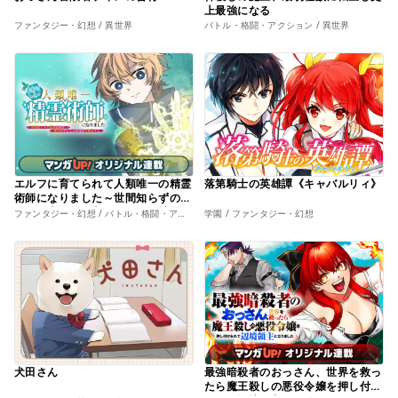
上最強になる
ファンタジー・幻想 / 異世界
バトル・格闘・アクション / 異世界
エルフに育てられて人類唯一の精霊
落第騎士の英雄譚《キャバルリィ》
術師になりました～世間知らずの最
強冒険者、無自覚なまま人間社会で
ファンタジー・幻想 / バトル・格闘・アクション
学園 / ファンタジー・幻想
無双する～
犬田さん
最強暗殺者のおっさん、世界を救っ
たら魔王殺しの悪役令嬢を押し付け