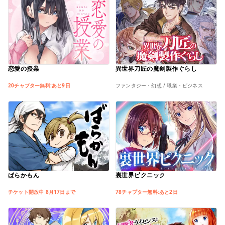
恋愛の授業
異世界刀匠の魔剣製作ぐらし
20チャプター無料:あと9日
ファンタジー・幻想 / 職業・ビジネス
ばらかもん
裏世界ピクニック
チケット開放中 8月17日まで
78チャプター無料:あと2日