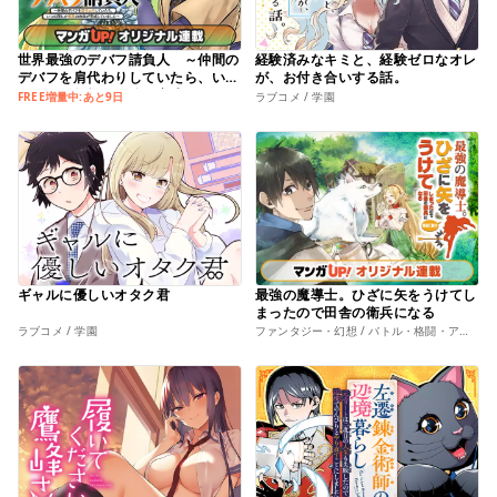
世界最強のデバフ請負人 ～仲間の
経験済みなキミと、経験ゼロなオレ
デバフを肩代わりしていたら、いつ
が、お付き合いする話。
の間にか無敵の肉体が完成していま
FREE増量中:あと9日
ラブコメ / 学園
した～
ギャルに優しいオタク君
最強の魔導士。ひざに矢をうけてし
まったので田舎の衛兵になる
ラブコメ / 学園
ファンタジー・幻想 / バトル・格闘・アクション