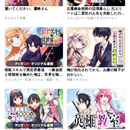
履いてください、鷹峰さん
左遷錬金術師の辺境暮らし 元エリ
ートは二度目の人生も失敗したので
辺境でのんびりとやり直すことにし
ラブコメ / 学園
ファンタジー・幻想 / ラブストーリー
ました
暗殺スキルで異世界最強 ～錬金術
俺が告白されてから、お嬢の様子が
と暗殺術を極めた俺は、世界を陰か
おかしい。
ら支配する～
ファンタジー・幻想 / バトル・格闘・アクション
学園 / ラブコメ