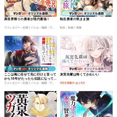
異世界帰りの勇者が現代最強！
転生勇者の気まま旅
ファンタジー・幻想 / バトル・格闘・アクション
転生・転移 / 冒険
ここは俺に任せて先に行けと言って
灰宮先輩は怖くてかわいい
から10年がたったら伝説になって
いた。
ファンタジー・幻想 / バトル・格闘・アクション
FREE増量中:あと9日