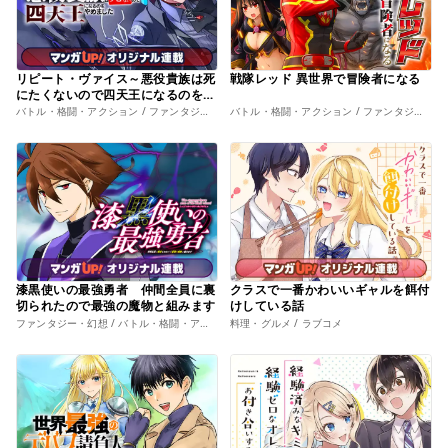
リピート・ヴァイス～悪役貴族は死
戦隊レッド 異世界で冒険者になる
にたくないので四天王になるのをや
めました～
バトル・格闘・アクション / ファンタジー・幻想
バトル・格闘・アクション / ファンタジー・幻想
漆黒使いの最強勇者 仲間全員に裏
クラスで一番かわいいギャルを餌付
切られたので最強の魔物と組みます
けしている話
ファンタジー・幻想 / バトル・格闘・アクション
料理・グルメ / ラブコメ