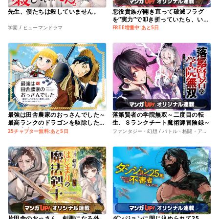
先生、僕たちは殺していません。
悪役貴族が開き直って破滅フラグ
を“実力”で叩き折っていたら、いつ
の間にかヒロイン達から英雄視され
学園 / ヒューマンドラマ
FREE増量中:あと5日
るようになった件
最強は田舎農家のおっさんでした～
落第賢者の学院無双～二度目の転
最高ランクのドラゴンを駆除した結
生、Ｓランクチート魔術師冒険録～
果、実力が世界にバレました～
25チャプター無料:あと5日
ファンタジー・幻想 / バトル・格闘・アクション
片田舎のおっさん、剣聖になる外
ダンジョンに閉じ込められて25