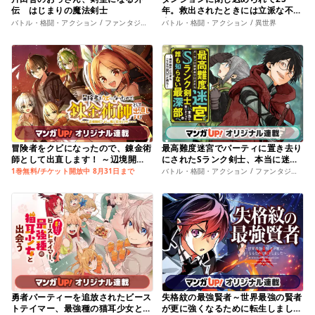
伝 はじまりの魔法剣士
年。救出されたときには立派な不審
者になっていた
バトル・格闘・アクション / ファンタジー・幻想
バトル・格闘・アクション / 異世界
冒険者をクビになったので、錬金術
最高難度迷宮でパーティに置き去り
師として出直します！ ～辺境開
にされたSランク剣士、本当に迷い
拓？よし、俺に任せとけ！
まくって誰も知らない最深部へ ～
1巻無料/チケット開放中 8月31日まで
バトル・格闘・アクション / ファンタジー・幻想
俺の勘だとたぶんこっちが出口だと
思う～
勇者パーティーを追放されたビース
失格紋の最強賢者～世界最強の賢者
トテイマー、最強種の猫耳少女と出
が更に強くなるために転生しました