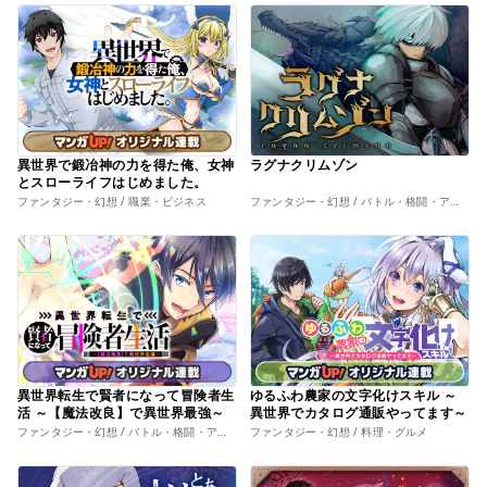
異世界で鍛冶神の力を得た俺、女神
ラグナクリムゾン
とスローライフはじめました。
ファンタジー・幻想 / 職業・ビジネス
ファンタジー・幻想 / バトル・格闘・アクション
異世界転生で賢者になって冒険者生
ゆるふわ農家の文字化けスキル ～
活 ～【魔法改良】で異世界最強～
異世界でカタログ通販やってます～
ファンタジー・幻想 / バトル・格闘・アクション
ファンタジー・幻想 / 料理・グルメ