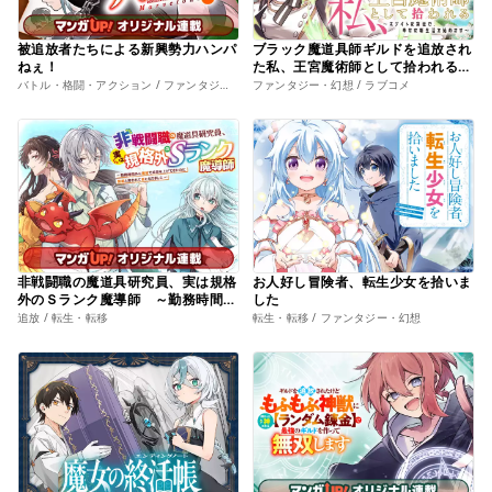
被追放者たちによる新興勢力ハンパ
ブラック魔道具師ギルドを追放され
ねぇ！
た私、王宮魔術師として拾われる
～ホワイトな宮廷で、幸せな新生活
バトル・格闘・アクション / ファンタジー・幻想
ファンタジー・幻想 / ラブコメ
を始めます！～
非戦闘職の魔道具研究員、実は規格
お人好し冒険者、転生少女を拾いま
外のＳランク魔導師 ～勤務時間外
した
に無給で成果を上げてきたのに無能
追放 / 転生・転移
転生・転移 / ファンタジー・幻想
と言われて首になりました～