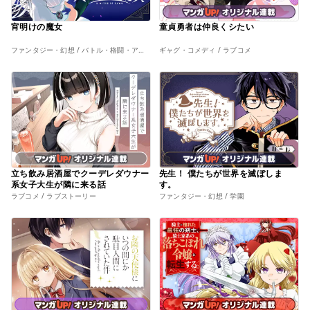
宵明けの魔女
童貞勇者は仲良くシたい
ファンタジー・幻想 / バトル・格闘・アクション
ギャグ・コメディ / ラブコメ
立ち飲み居酒屋でクーデレダウナー
先生！ 僕たちが世界を滅ぼしま
系女子大生が隣に来る話
す。
ラブコメ / ラブストーリー
ファンタジー・幻想 / 学園