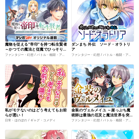
魔物を従える"帝印"を持つ転生賢者
ダンまち 外伝 ソード・オラトリ
～かつての魔法と従魔でひっそり最
ア
強の冒険者になる～
ファンタジー・幻想 / バトル・格闘・アクション
ファンタジー・幻想 / バトル・格闘・アクション
私がモテないのはどう考えてもお前
金装のヴェルメイユ ～崖っぷち魔
らが悪い！
術師は最強の厄災と魔法世界を突き
進む～
日常・ほのぼの / ギャグ・コメディ
ファンタジー・幻想 / バトル・格闘・アクション