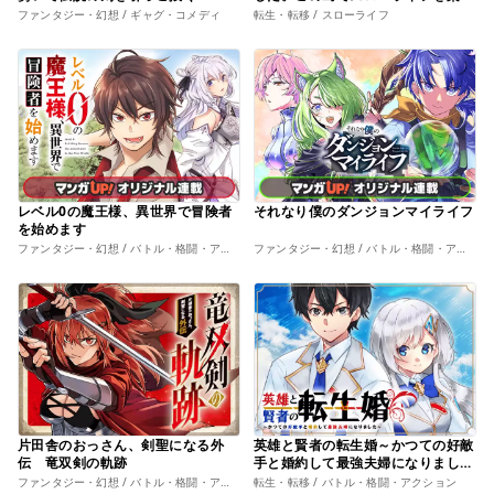
みます
ファンタジー・幻想 / ギャグ・コメディ
転生・転移 / スローライフ
レベル0の魔王様、異世界で冒険者
それなり僕のダンジョンマイライフ
を始めます
ファンタジー・幻想 / バトル・格闘・アクション
ファンタジー・幻想 / バトル・格闘・アクション
片田舎のおっさん、剣聖になる外
英雄と賢者の転生婚～かつての好敵
伝 竜双剣の軌跡
手と婚約して最強夫婦になりました
～
ファンタジー・幻想 / バトル・格闘・アクション
転生・転移 / バトル・格闘・アクション