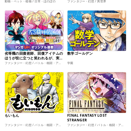
られて辺境領主になりました
動物・ペット・植物 / 日常・ほのぼの
ファンタジー・幻想 / 異世界
劣等職の回復術師、回復アイテムの
数学ゴールデン
ほうが役に立つと笑われるが、実は
無限の魔力を誇る最強冒険者なので
ファンタジー・幻想 / バトル・格闘・アクション
学園
全てを治癒し無双します
もいもん
FINAL FANTASY LOST
STRANGER
ファンタジー・幻想 / バトル・格闘・アクション
ファンタジー・幻想 / バトル・格闘・アクション